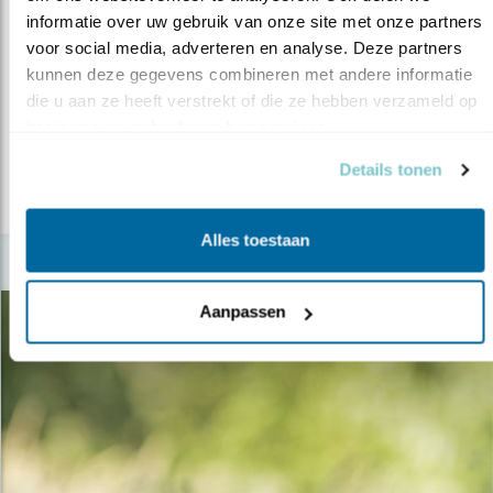
informatie over uw gebruik van onze site met onze partners 
Nieuws
voor social media, adverteren en analyse. Deze partners 
Steenuil schakelt soepel van pier naar m..
kunnen deze gegevens combineren met andere informatie 
die u aan ze heeft verstrekt of die ze hebben verzameld op 
23.06.15
Weersomstandigheden en omgeving hebben
basis van uw gebruik van hun services.
grote invloed op het aanbod van proo..
Details tonen
lees meer
Alles toestaan
Aanpassen