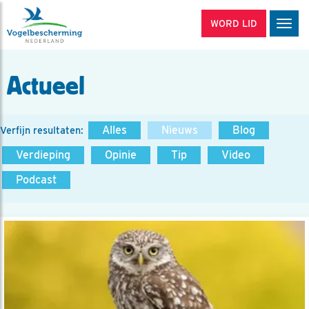
WORD LID
Men
Actueel
Alles
Nieuws
Blog
Verfijn resultaten:
Verdieping
Opinie
Tip
Video
Podcast