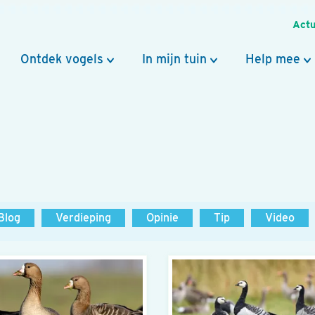
Actu
Ontdek vogels
In mijn tuin
Help mee
Blog
Verdieping
Opinie
Tip
Video