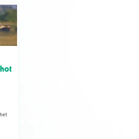
chot
het