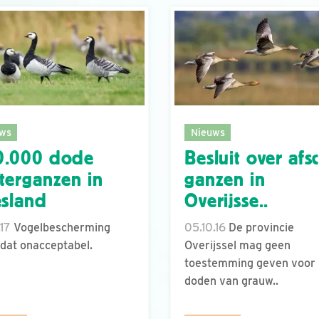
ws
Nieuws
0.000 dode
Besluit over afs
terganzen in
ganzen in
esland
Overijsse..
.17
Vogelbescherming
05.10.16
De provincie
 dat onacceptabel.
Overijssel mag geen
toestemming geven voor 
doden van grauw..