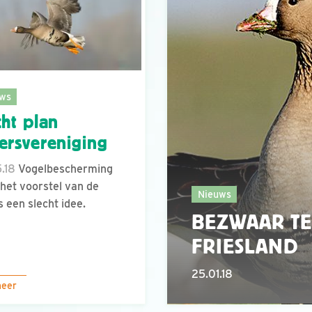
ws
cht plan
ersvereniging
.18
Vogelbescherming
 het voorstel van de
Nieuws
s een slecht idee.
BEZWAAR TE
FRIESLAND
25.01.18
meer