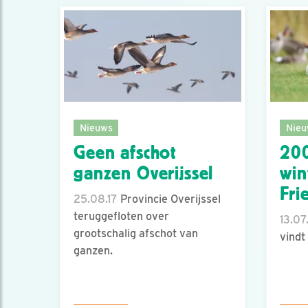
Nieuws
Nieu
Geen afschot
20
ganzen Overijssel
win
Fri
25.08.17
Provincie Overijssel
teruggefloten over
13.07
grootschalig afschot van
vindt
ganzen.