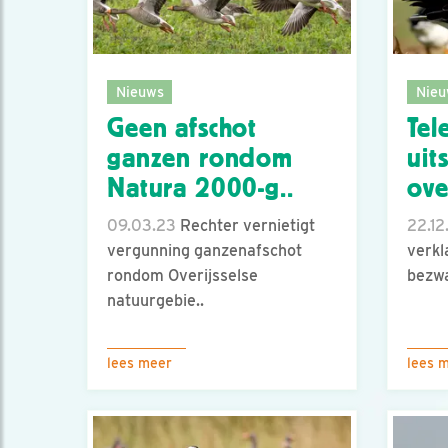
Nieuws
Nieu
Geen afschot
Tel
ganzen rondom
uit
Natura 2000-g..
ove
09.03.23
Rechter vernietigt
22.12
vergunning ganzenafschot
verkl
rondom Overijsselse
bezw
natuurgebie..
lees meer
lees 