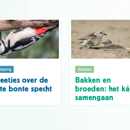
ieping
Nieuws
eetjes over de
Bakken en
te bonte specht
broeden: het k
samengaan