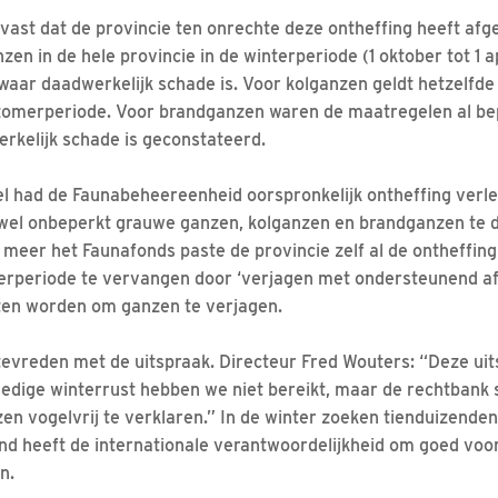
 vast dat de provincie ten onrechte deze ontheffing heeft af
n in de hele provincie in de winterperiode (1 oktober tot 1 apr
 waar daadwerkelijk schade is. Voor kolganzen geldt hetzelfde
 zomerperiode. Voor brandganzen waren de maatregelen al bep
rkelijk schade is geconstateerd.
sel had de Faunabeheereenheid oorspronkelijk ontheffing ve
vrijwel onbeperkt grauwe ganzen, kolganzen en brandganzen te 
meer het Faunafonds paste de provincie zelf al de ontheffin
erperiode te vervangen door ‘verjagen met ondersteunend afs
ten worden om ganzen te verjagen.
evreden met de uitspraak. Directeur Fred Wouters: “Deze uits
ledige winterrust hebben we niet bereikt, maar de rechtbank st
zen vogelvrij te verklaren.” In de winter zoeken tienduizende
nd heeft de internationale verantwoordelijkheid om goed voor
n.