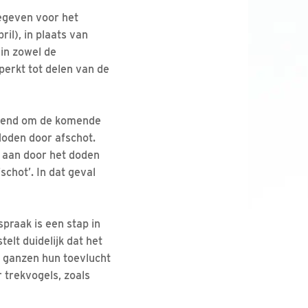
gegeven voor het
il), in plaats van
 in zowel de
erkt tot delen van de
rleend om de komende
doden door afschot.
g aan door het doden
chot’. In dat geval
praak is een stap in
elt duidelijk dat het
n ganzen hun toevlucht
 trekvogels, zoals