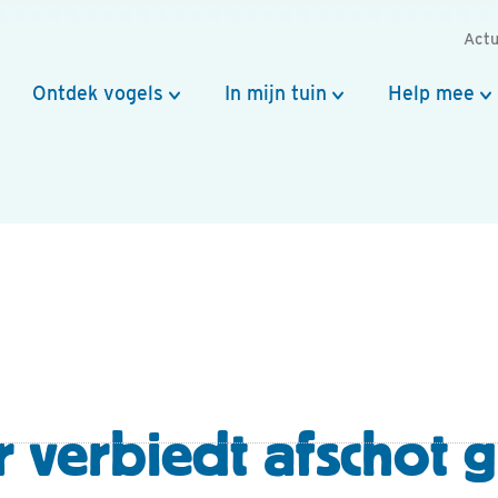
Actu
Ontdek vogels
In mijn tuin
Help mee
r verbiedt afschot 