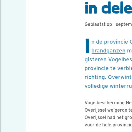
in dele
Geplaatst op 1 septe
I
n de provincie 
brandganzen
me
gisteren Vogelbes
provincie te verb
richting. Overwin
volledige winterr
Vogelbescherming Nede
Overijssel weigerde 
Overijssel had het gr
voor de hele provinci