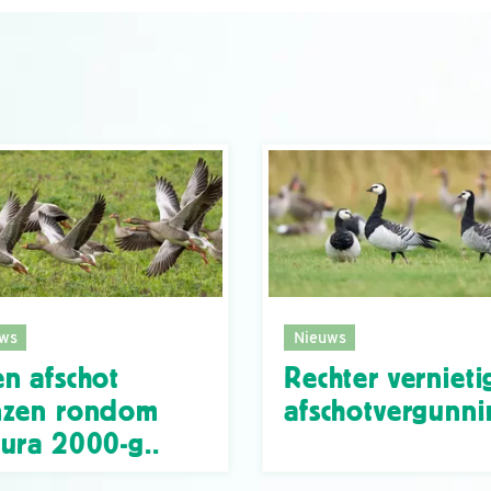
ws
Nieuws
n afschot
Rechter vernieti
nzen rondom
afschotvergunni
ura 2000-g..