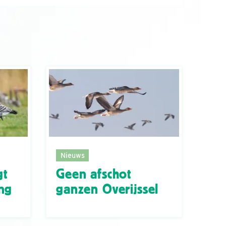
Nieuws
gt
Geen afschot
ng
ganzen Overijssel