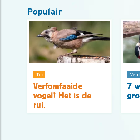
Populair
Tip
Verd
Verfomfaaide
7 w
vogel? Het is de
gro
rui.