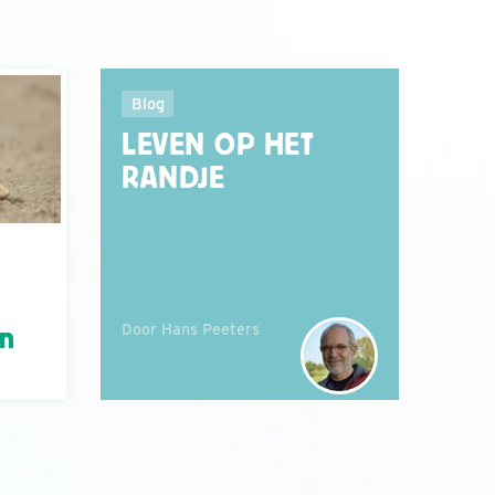
Blog
LEVEN OP HET
RANDJE
Door Hans Peeters
án