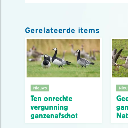
Gerelateerde items
Nieuws
Nieu
Ten onrechte
Gee
vergunning
ga
ganzenafschot
Nat