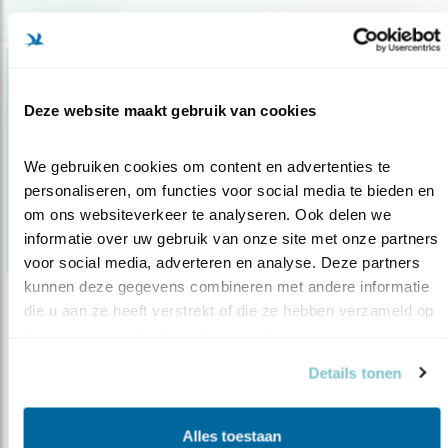
Deze website maakt gebruik van cookies
We gebruiken cookies om content en advertenties te 
personaliseren, om functies voor social media te bieden en 
om ons websiteverkeer te analyseren. Ook delen we 
informatie over uw gebruik van onze site met onze partners 
voor social media, adverteren en analyse. Deze partners 
kunnen deze gegevens combineren met andere informatie 
die u aan ze heeft verstrekt of die ze hebben verzameld op 
Nieuws
basis van uw gebruik van hun services.
Nestverstoring? Wat kun je doen?
Details tonen
17.04.14
De planning voor snoeien en renoveren liep dit
jaar bij veel gemeenten in d..
Alles toestaan