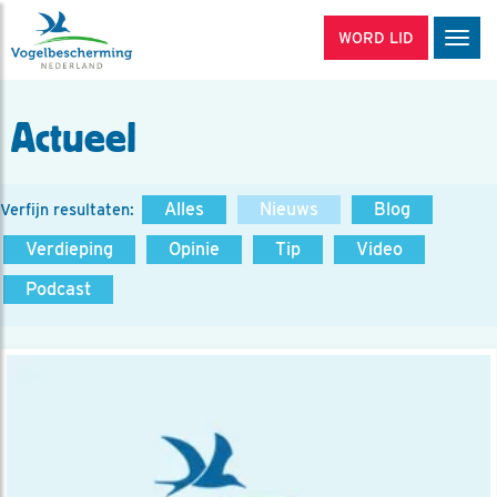
WORD LID
Men
Actueel
Alles
Nieuws
Blog
Verfijn resultaten:
Verdieping
Opinie
Tip
Video
Podcast