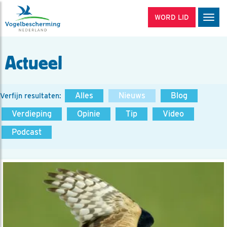
WORD LID
Men
Actueel
Alles
Nieuws
Blog
Verfijn resultaten:
Verdieping
Opinie
Tip
Video
Podcast