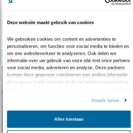
Ondermaats onderzoek vliegveld Lelystad
28.07.16
In opdracht van Vogelbescherming Nederland
zijn de natuuronderzoeken voor d..
Deze website maakt gebruik van cookies
We gebruiken cookies om content en advertenties te 
lees meer
personaliseren, om functies voor social media te bieden en 
om ons websiteverkeer te analyseren. Ook delen we 
informatie over uw gebruik van onze site met onze partners 
voor social media, adverteren en analyse. Deze partners 
kunnen deze gegevens combineren met andere informatie 
die u aan ze heeft verstrekt of die ze hebben verzameld op 
basis van uw gebruik van hun services.
Details tonen
Alles toestaan