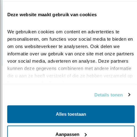
Deze website maakt gebruik van cookies
We gebruiken cookies om content en advertenties te 
personaliseren, om functies voor social media te bieden en 
om ons websiteverkeer te analyseren. Ook delen we 
informatie over uw gebruik van onze site met onze partners 
voor social media, adverteren en analyse. Deze partners 
kunnen deze gegevens combineren met andere informatie 
die u aan ze heeft verstrekt of die ze hebben verzameld op 
Nieuws
basis van uw gebruik van hun services.
Laat weidevogels niet de dupe worden
van..
Details tonen
26.02.15
Als gevolg van de muizenplaag in Nederland
zullen er op veel plekken grasla..
Alles toestaan
lees meer
Aanpassen