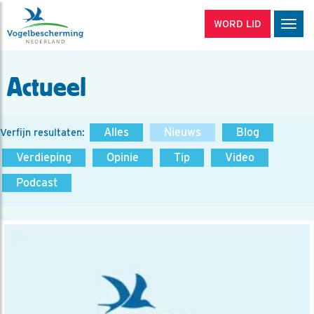
WORD LID
Men
Actueel
Alles
Nieuws
Blog
Verfijn resultaten:
Verdieping
Opinie
Tip
Video
Podcast