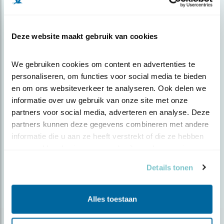
Deze website maakt gebruik van cookies
Nieuws
We gebruiken cookies om content en advertenties te 
Beleef de Lente kijkcijferkanon
personaliseren, om functies voor social media te bieden 
en om ons websiteverkeer te analyseren. Ook delen we 
informatie over uw gebruik van onze site met onze 
partners voor social media, adverteren en analyse. Deze 
partners kunnen deze gegevens combineren met andere 
informatie die u aan ze heeft verstrekt of die ze hebben 
verzameld op basis van uw gebruik van hun services.
Details tonen
Alles toestaan