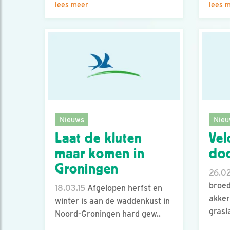
lees meer
lees 
Nieuws
Nieu
Laat de kluten
Vel
maar komen in
do
Groningen
26.02
broed
18.03.15
Afgelopen herfst en
akke
winter is aan de waddenkust in
grasl
Noord-Groningen hard gew..