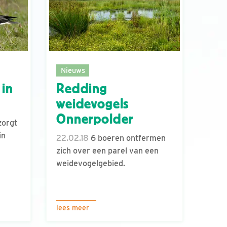
Nieuws
 in
Redding
weidevogels
Onnerpolder
zorgt
in
22.02.18
6 boeren ontfermen
zich over een parel van een
weidevogelgebied.
lees meer