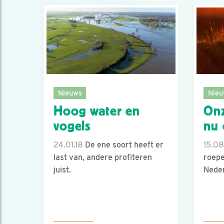
Nieuws
Nieu
Hoog water en
Onz
vogels
nu 
24.01.18
De ene soort heeft er
15.08
last van, andere profiteren
roepe
juist.
Nede