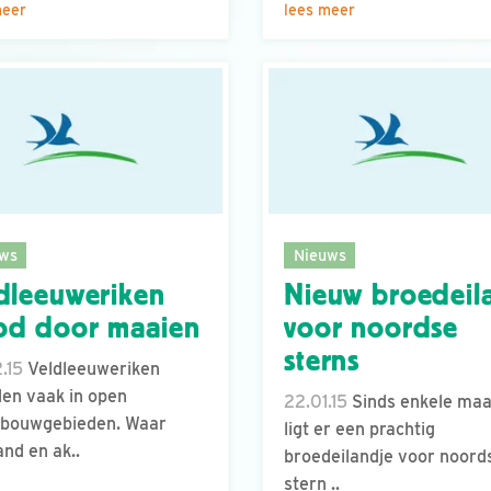
meer
lees meer
ws
Nieuws
dleeuweriken
Nieuw broedeil
od door maaien
voor noordse
sterns
.15
Veldleeuweriken
en vaak in open
22.01.15
Sinds enkele ma
rbouwgebieden. Waar
ligt er een prachtig
and en ak..
broedeilandje voor noord
stern ..