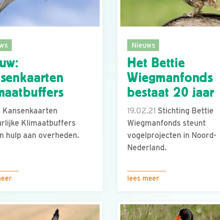
ws
Nieuws
uw:
Het Bettie
senkaarten
Wiegmanfonds
maatbuffers
bestaat 20 jaar
1
Kansenkaarten
19.02.21
Stichting Bettie
rlijke Klimaatbuffers
Wiegmanfonds steunt
n hulp aan overheden.
vogelprojecten in Noord-
Nederland.
meer
lees meer