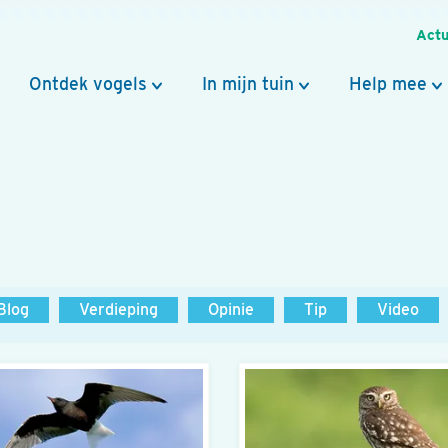
Actu
Ontdek vogels
In mijn tuin
Help mee
Blog
Verdieping
Opinie
Tip
Video