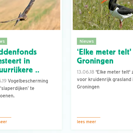
ws
Nieuws
ddenfonds
‘Elke meter telt'
esteert in
Groningen
uurrijkere ..
13.06.18
'Elke meter telt' 
voor kruidenrijk grasland 
.19
Vogelbescherming
Groningen
‘slaperdijken’ te
oenen.
meer
lees meer