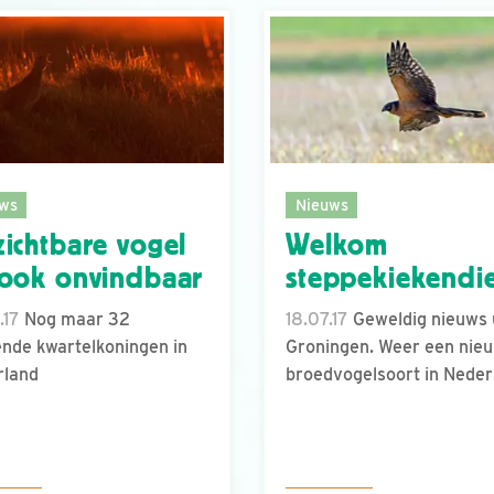
ws
Nieuws
ichtbare vogel
Welkom
ook onvindbaar
steppekiekendi
.17
Nog maar 32
18.07.17
Geweldig nieuws 
nde kwartelkoningen in
Groningen. Weer een nie
rland
broedvogelsoort in Neder