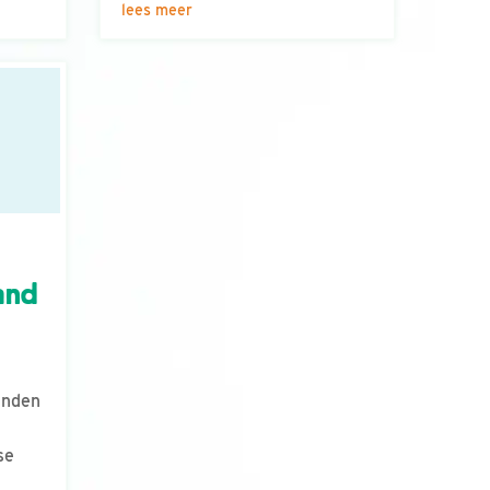
lees meer
and
anden
se