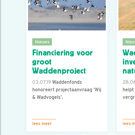
Nieuws
Nieu
Financiering voor
Wa
groot
inv
Waddenproject
nat
03.07.19
Waddenfonds
28.06
honoreert projectaanvraag ‘Wij
helpt 
& Wadvogels’.
vergr
lees meer
lees 