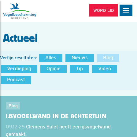
WORD LID
Men
Actueel
Alles
Nieuws
Blog
Verfijn resultaten:
Verdieping
Opinie
Tip
Video
Podcast
Blog
IJSVOGELWAND IN DE ACHTERTUIN
09.12.25
Clemens Salet heeft een ijsvogelwand
gemaakt.