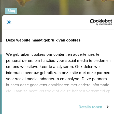
Blog
11 SOORTEN IJSVOGELS
29.11.17
Deze website maakt gebruik van cookies
We gebruiken cookies om content en advertenties te 
personaliseren, om functies voor social media te bieden en 
Blog
om ons websiteverkeer te analyseren. Ook delen we 
2E LEG IJSVOGELS
informatie over uw gebruik van onze site met onze partners 
voor social media, adverteren en analyse. Deze partners 
29.05.17
Het gaat goed met de ijsvogels in Nederland.
kunnen deze gegevens combineren met andere informatie 
Na enkele zachte winters zijn de aantallen omhoog
die u aan ze heeft verstrekt of die ze hebben verzameld op 
geschoten. Ook 2017 lijkt een goed broedjaar te
basis van uw gebruik van hun services.
worden. Veel ijsvogels zijn al aan hun tweede nest
begonn..
Details tonen