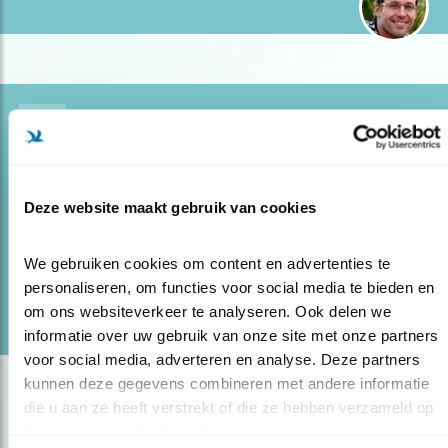
Blog
KLINKT DAAR ÉCHT EEN VOGEL?
20.04.21
Niet alleen verrukkelijke zang, maar vogels
Deze website maakt gebruik van cookies
laten ook merkwaardige audiocreaties horen.
We gebruiken cookies om content en advertenties te 
lees meer
personaliseren, om functies voor social media te bieden en 
Door Ruud van Beusekom
om ons websiteverkeer te analyseren. Ook delen we 
informatie over uw gebruik van onze site met onze partners 
voor social media, adverteren en analyse. Deze partners 
kunnen deze gegevens combineren met andere informatie 
die u aan ze heeft verstrekt of die ze hebben verzameld op 
basis van uw gebruik van hun services.