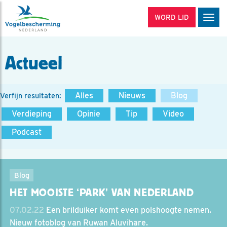
WORD LID
Men
Actueel
Alles
Nieuws
Blog
Verfijn resultaten:
Verdieping
Opinie
Tip
Video
Podcast
Blog
HET MOOISTE ‘PARK’ VAN NEDERLAND
07.02.22
Een brilduiker komt even polshoogte nemen.
Nieuw fotoblog van Ruwan Aluvihare.