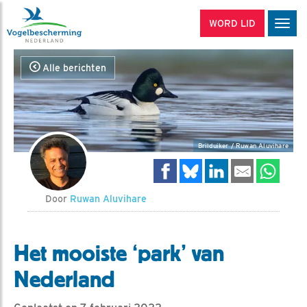
WORD LID
Men
Alle berichten
Brilduiker / Ruwan Aluvihare
Door
Ruwan Aluvihare
Het mooiste ‘park’ van
Nederland