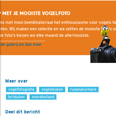
 MET JE MOOISTE VOGELFOTO
ons met mooi beeldmateriaal het enthousiasme voor vogels t
ten. Wij maken een selectie en we zetten de mooiste foto's on
ze foto's kiezen we elke maand de allermooiste.
 de galerij en doe mee
Meer over
vogelfotografie
vogelskijken
ruwanaluvihare
brilduiker
noordholland
Deel dit bericht