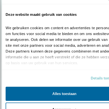
Door Ruwan Aluvihare
Deze website maakt gebruik van cookies
We gebruiken cookies om content en advertenties te personal
om functies voor social media te bieden en om ons websiteve
te analyseren. Ook delen we informatie over uw gebruik van 
Blog
site met onze partners voor social media, adverteren en anal
Deze partners kunnen deze gegevens combineren met ander
DE VROLIJKE WATERSPREEUW
informatie die u aan ze heeft verstrekt of die ze hebben verz
op basis van uw gebruik van hun services.
Door Ruwan Aluvihare
Details to
Alles toestaan
Blog
EEN AVOND MET... DE ZWARTE