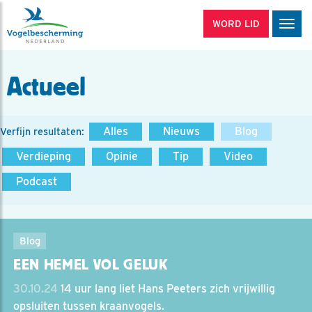
WORD LID
Men
Actueel
Alles
Nieuws
Blog
Verfijn resultaten:
Verdieping
Opinie
Tip
Video
Podcast
Blog
EEN HEMEL VOL GELUK
30.10.24
14 uur lang liet Hans Peeters zich vrijwillig
opsluiten tussen kraanvogels.