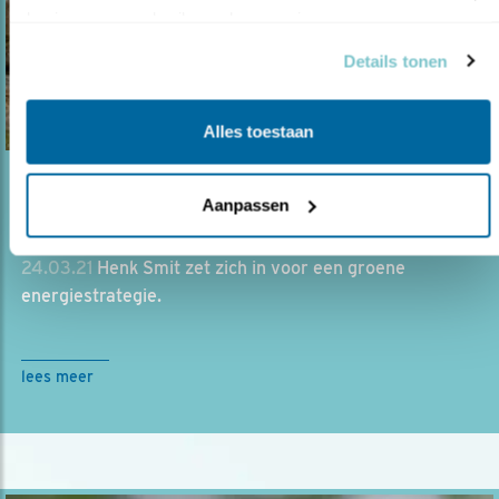
basis van uw gebruik van hun services.
Details tonen
Alles toestaan
Blog
Aanpassen
WETLANDWACHT ZOEKT ALTERNATIEVEN
24.03.21
Henk Smit zet zich in voor een groene
energiestrategie.
lees meer