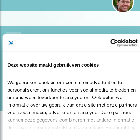
Blog
KLINKT DAAR ÉCHT EEN VOGEL?
20.04.21
Niet alleen verrukkelijke zang, maar vogels
Deze website maakt gebruik van cookies
laten ook merkwaardige audiocreaties horen.
We gebruiken cookies om content en advertenties te 
lees meer
personaliseren, om functies voor social media te bieden en 
Door Ruud van Beusekom
om ons websiteverkeer te analyseren. Ook delen we 
informatie over uw gebruik van onze site met onze partners 
voor social media, adverteren en analyse. Deze partners 
kunnen deze gegevens combineren met andere informatie 
die u aan ze heeft verstrekt of die ze hebben verzameld op 
basis van uw gebruik van hun services.