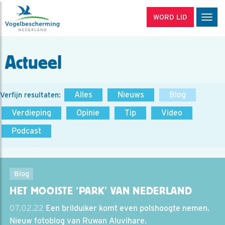
WORD LID
Men
Actueel
Alles
Nieuws
Blog
Verfijn resultaten:
Verdieping
Opinie
Tip
Video
Podcast
Blog
HET MOOISTE ‘PARK’ VAN NEDERLAND
07.02.22
Een brilduiker komt even polshoogte nemen.
Nieuw fotoblog van Ruwan Aluvihare.