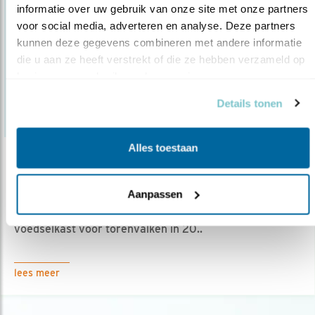
informatie over uw gebruik van onze site met onze partners 
voor social media, adverteren en analyse. Deze partners 
kunnen deze gegevens combineren met andere informatie 
die u aan ze heeft verstrekt of die ze hebben verzameld op 
basis van uw gebruik van hun services.
Details tonen
Alles toestaan
Nieuws
Weerstaan torenvalken de muizenschaarste..
Aanpassen
14.07.15
Na het uitbundige muizenjaar 2014, is de
voedselkast voor torenvalken in 20..
lees meer