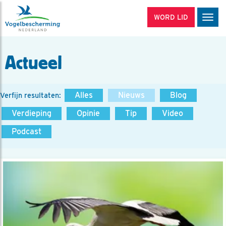
WORD LID
Men
Actueel
Alles
Nieuws
Blog
Verfijn resultaten:
Verdieping
Opinie
Tip
Video
Podcast