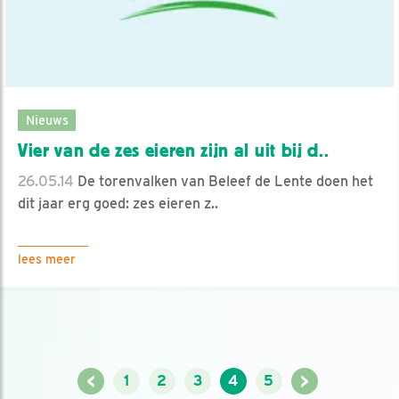
Nieuws
Vier van de zes eieren zijn al uit bij d..
26.05.14
De torenvalken van Beleef de Lente doen het
dit jaar erg goed: zes eieren z..
lees meer
<
>
1
2
3
4
5