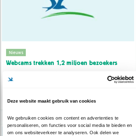
Nieuws
Webcams trekken 1,2 miljoen bezoekers
31.07.15
Beleef de Lente, het webcamproject van
Vogelbescherming Nederland, heeft di..
lees meer
Deze website maakt gebruik van cookies
We gebruiken cookies om content en advertenties te 
personaliseren, om functies voor social media te bieden en 
om ons websiteverkeer te analyseren. Ook delen we 