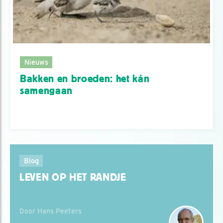
Nieuws
Bakken en broeden: het kán
samengaan
Blog
LEVEN OP HET RANDJE
Door Hans Peeters