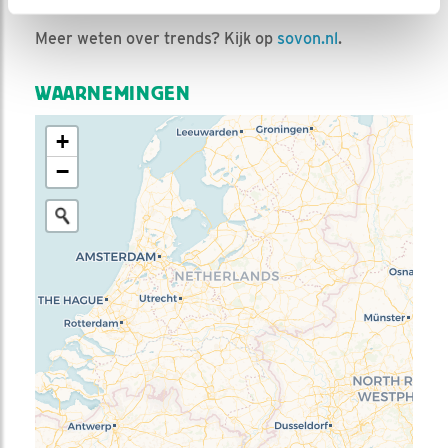
Meer weten over trends? Kijk op
sovon.nl
.
WAARNEMINGEN
+
−