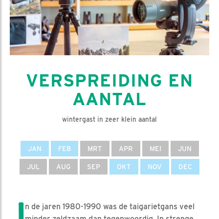
VERSPREIDING EN
AANTAL
wintergast in zeer klein aantal
JAN
FEB
MRT
APR
MEI
JUN
JUL
AUG
SEP
OKT
NOV
DEC
I
n de jaren 1980-1990 was de taigarietgans veel
minder zeldzaam dan tegenwoordig. In strenge