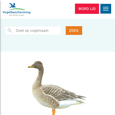
WORD LID
Men
ZOEK