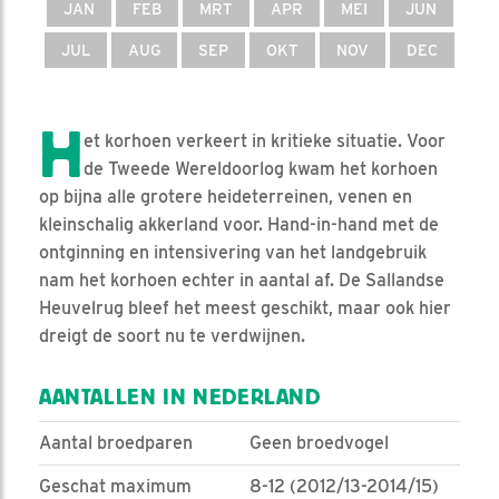
JAN
FEB
MRT
APR
MEI
JUN
JUL
AUG
SEP
OKT
NOV
DEC
H
et korhoen verkeert in kritieke situatie. Voor
de Tweede Wereldoorlog kwam het korhoen
op bijna alle grotere heideterreinen, venen en
kleinschalig akkerland voor. Hand-in-hand met de
ontginning en intensivering van het landgebruik
nam het korhoen echter in aantal af. De Sallandse
Heuvelrug bleef het meest geschikt, maar ook hier
dreigt de soort nu te verdwijnen.
AANTALLEN IN NEDERLAND
Aantal broedparen
Geen broedvogel
Geschat maximum
8-12 (2012/13-2014/15)