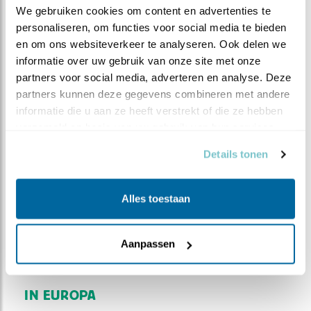
We gebruiken cookies om content en advertenties te 
personaliseren, om functies voor social media te bieden 
en om ons websiteverkeer te analyseren. Ook delen we 
informatie over uw gebruik van onze site met onze 
partners voor social media, adverteren en analyse. Deze 
partners kunnen deze gegevens combineren met andere 
informatie die u aan ze heeft verstrekt of die ze hebben 
Leaflet
| Powered by
Esri
| ©
OpenStreetMap
contributors ©
CARTO
verzameld op basis van uw gebruik van hun services.
Bron en meer waarnemingen:
Waarneming.nl
Details tonen
Kijktip
De Sallandse Heuvelrug is de enige plek in
Alles toestaan
Nederland waar nog wilde korhoenders te zien zijn.
In de voorjaarsperiode maak je kans op een
waarneming vanaf de 'toeristenweg' over de
Aanpassen
Haarlerberg.
IN EUROPA