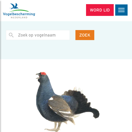
WORD LID
Men
ZOEK