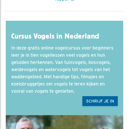
Cursus Vogels in Nederland
In deze gratis online vogelcursus voor beginners
leer je in tien vogellessen veel vogels en hun
geluiden herkennen. Van tuinvogels, bosvogels,
weidevogels en watervogels tot vogels van het
waddengebied. Met handige tips, filmpjes en
ezelsbruggetjes om vogels te leren kijken en
vooral van vogels te genieten.
SCHRIJF JE IN