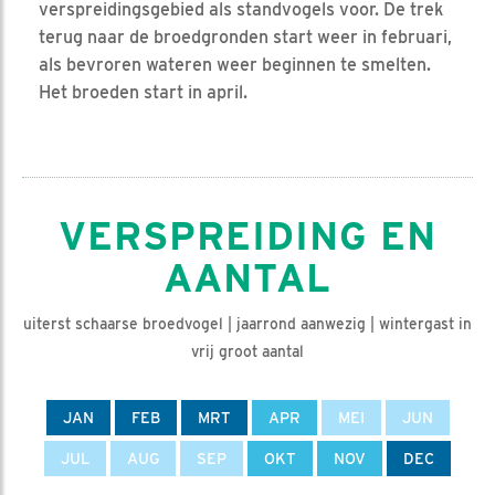
verspreidingsgebied als standvogels voor. De trek
terug naar de broedgronden start weer in februari,
als bevroren wateren weer beginnen te smelten.
Het broeden start in april.
VERSPREIDING EN
AANTAL
uiterst schaarse broedvogel | jaarrond aanwezig | wintergast in
vrij groot aantal
JAN
FEB
MRT
APR
MEI
JUN
JUL
AUG
SEP
OKT
NOV
DEC