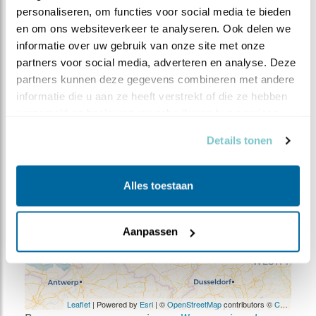
Meer weten over trends? Kijk op
sovon.nl
.
personaliseren, om functies voor social media te bieden 
en om ons websiteverkeer te analyseren. Ook delen we 
informatie over uw gebruik van onze site met onze 
WAARNEMINGEN
partners voor social media, adverteren en analyse. Deze 
+
partners kunnen deze gegevens combineren met andere 
informatie die u aan ze heeft verstrekt of die ze hebben 
−
verzameld op basis van uw gebruik van hun services.
Details tonen
Alles toestaan
Aanpassen
Leaflet
| Powered by
Esri
| ©
OpenStreetMap
contributors ©
CARTO