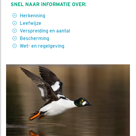
SNEL NAAR INFORMATIE OVER:
Herkenning
Leefwijze
Verspreiding en aantal
Bescherming
Wet- en regelgeving