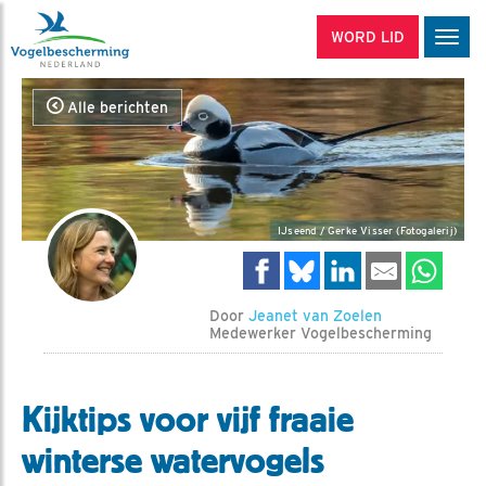
WORD LID
Men
Alle berichten
IJseend / Gerke Visser (Fotogalerij)
Door
Jeanet van Zoelen
Medewerker Vogelbescherming
Kijktips voor vijf fraaie
winterse watervogels