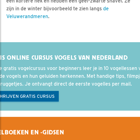
een kortere nek en hebben een geel-zwarte snavel. Ze
zijn in de winter bijvoorbeeld te zien langs
de
Veluwerandmeren
.
IS ONLINE CURSUS VOGELS VAN NEDERLAND
e gratis vogelcursus voor beginners leer je in 10 vogellessen 
e vogels en hun geluiden herkennen. Met handige tips, filmp
ruggetjes. Je ontvangt direct de eerste vogelles per mail.
CHRIJVEN GRATIS CURSUS
LBOEKEN EN -GIDSEN