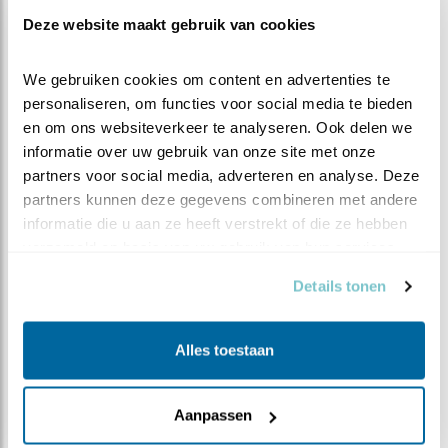
Deze website maakt gebruik van cookies
We gebruiken cookies om content en advertenties te 
personaliseren, om functies voor social media te bieden 
en om ons websiteverkeer te analyseren. Ook delen we 
informatie over uw gebruik van onze site met onze 
partners voor social media, adverteren en analyse. Deze 
partners kunnen deze gegevens combineren met andere 
informatie die u aan ze heeft verstrekt of die ze hebben 
verzameld op basis van uw gebruik van hun services.
Leaflet
| Powered by
Esri
| ©
OpenStreetMap
contributors ©
CARTO
Details tonen
Bron en meer waarnemingen:
Waarneming.nl
Alles toestaan
Kijktip
In de winter vormen het IJsselmeer en de
Waddenzee een bolwerk voor grote groepen
Aanpassen
toppers. Vaak ver uit de kust, maar vooral in