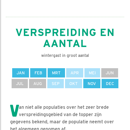
VERSPREIDING EN
AANTAL
wintergast in groot aantal
JAN
FEB
MRT
APR
MEI
JUN
JUL
AUG
SEP
OKT
NOV
DEC
V
an niet alle populaties over het zeer brede
verspreidingsgebied van de topper zijn
gegevens bekend, maar de populatie neemt over
het algemeen genomen af.