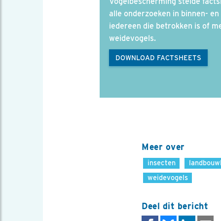
Vogelbescherming stelde facts
alle onderzoeken in binnen- en 
iedereen die betrokken is of m
weidevogels.
DOWNLOAD FACTSHEETS
Meer over
insecten
landbouw
weidevogels
Deel dit bericht