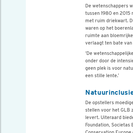
De wetenschappers wij
tussen 1980 en 2015 m
met ruim driekwart. D
waren op het boerenla
ruimte aan bloemrijke
verlaagt ten bate van
‘De wetenschappelijke
onder door de intensi
geen plek is voor nat
een stille lente.’
Natuurinclusi
De opstellers moedige
stellen voor het GLB 
levert. Uiteraard bie
Foundation, Societas 
Conservation Europe e