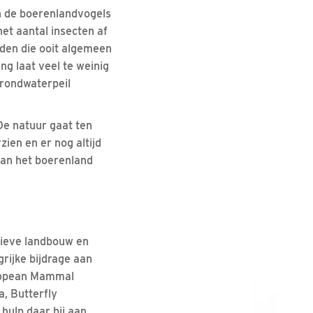
n de boerenlandvogels
et aantal insecten af
iden die ooit algemeen
ng laat veel te weinig
grondwaterpeil
De natuur gaat ten
ien en er nog altijd
van het boerenland
sieve landbouw en
rijke bijdrage aan
uropean Mammal
, Butterfly
ulp daar bij aan.