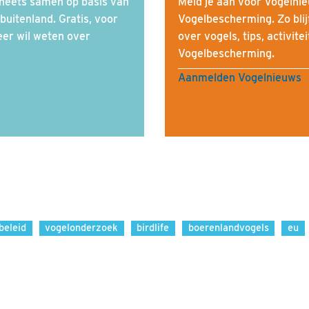
heets samen op basis van
Meld je aan voor Vogelnie
buitenland. Gratis, voor
Vogelbescherming. Zo blij
eer wil weten over
over vogels, tips, activite
Vogelbescherming.
Aanmelden Vogelnieuws
beleid
vogelonderzoek
birdlife
boerenlandvogels
eu