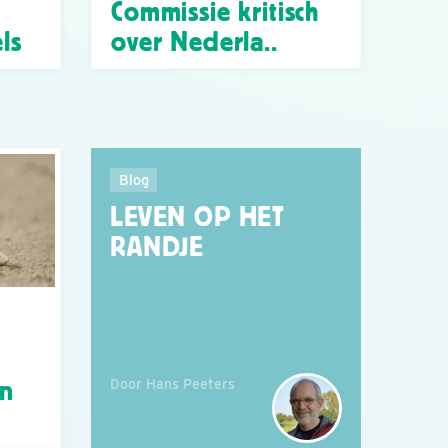
Commissie kritisch
ls
over Nederla..
Blog
LEVEN OP HET
RANDJE
Door Hans Peeters
án