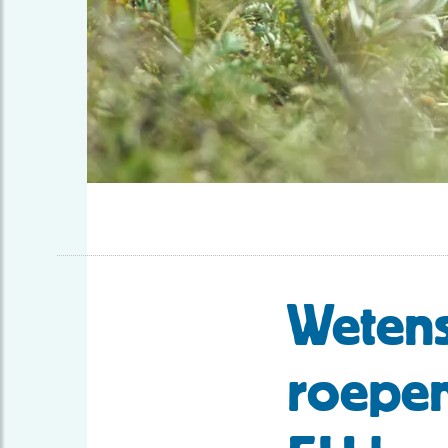
Wetens
roepen