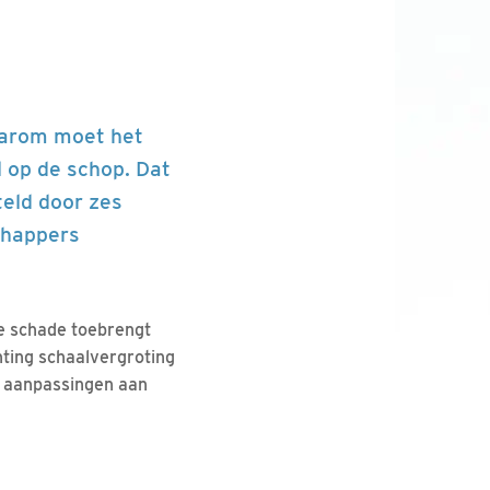
daarom moet het
 op de schop. Dat
teld door zes
chappers
e schade toebrengt
hting schaalvergroting
t aanpassingen aan