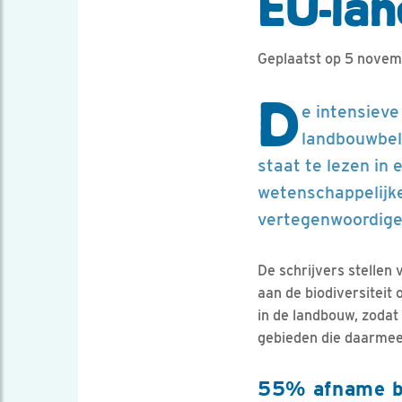
EU-la
Geplaatst op 5 nove
D
e intensiev
landbouwbele
staat te lezen in
wetenschappelijk
vertegenwoordige
De schrijvers stelle
aan de biodiversiteit
in de landbouw, zodat
gebieden die daarmee 
55% afname b