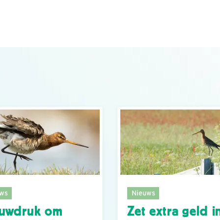
ws
Nieuws
auwdruk om
Zet extra geld i