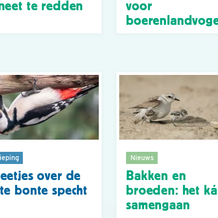
neet te redden
voor
boerenlandvoge
ieping
Nieuws
eetjes over de
Bakken en
te bonte specht
broeden: het k
samengaan