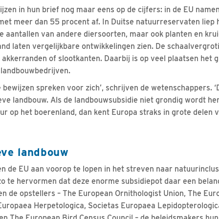
zen in hun brief nog maar eens op de cijfers: in de EU name
et meer dan 55 procent af. In Duitse natuurreservaten liep h
e aantallen van andere diersoorten, maar ook planten en kru
nd laten vergelijkbare ontwikkelingen zien. De schaalvergroti
 akkerranden of slootkanten. Daarbij is op veel plaatsen het 
 landbouwbedrijven.
 bewijzen spreken voor zich’, schrijven de wetenschappers. ‘
eve landbouw. Als de landbouwsubsidie niet grondig wordt herz
uur op het boerenland, dan kent Europa straks in grote delen 
eve landbouw
n de EU aan voorop te lopen in het streven naar natuurinclu
zo te hervormen dat deze enorme subsidiepot daar een belang
den de opstellers – The European Ornithologist Union, The E
Europaea Herpetologica, Societas Europaea Lepidopterologica
n The European Bird Census Council – de beleidsmakers hun h