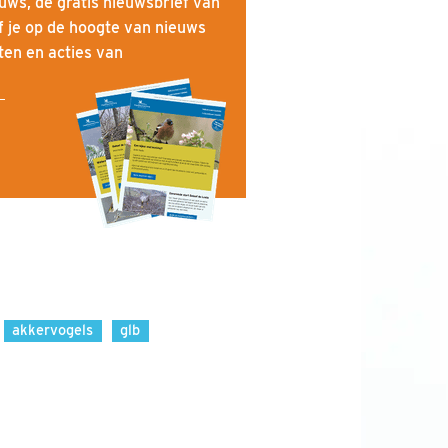
uws, de gratis nieuwsbrief van
f je op de hoogte van nieuws
iten en acties van
akkervogels
glb