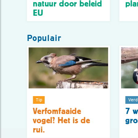
natuur door beleid
pla
EU
Populair
Tip
Verd
Verfomfaaide
7 w
vogel? Het is de
gro
rui.