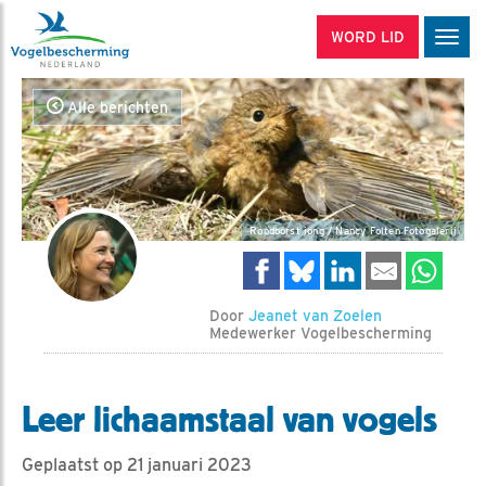
WORD LID
Men
Alle berichten
Roodborst jong / Nancy Folten Fotogalerij
Door
Jeanet van Zoelen
Medewerker Vogelbescherming
Leer lichaamstaal van vogels
Geplaatst op 21 januari 2023