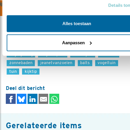
ijven gratis cursus
Details to
Alles toestaan
Aanpassen
Meer over
vogelgedrag
vogelskijken
tuinvogels
zandbad
zonnebaden
jeanetvanzoelen
balts
vogeltuin
tuin
kijktip
Deel dit bericht
Gerelateerde items