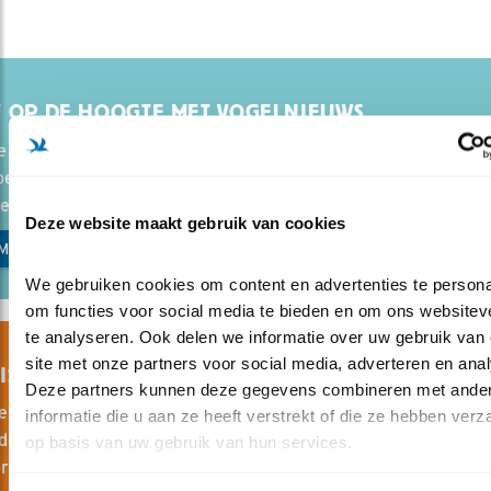
F OP DE HOOGTE MET VOGELNIEUWS
e aan voor Vogelnieuws, de gratis nieuwsbrief van
escherming. Zo blijf je op de hoogte van nieuws over vogels, 
teiten en acties van Vogelbescherming.
Deze website maakt gebruik van cookies
MELDEN VOGELNIEUWS
We gebruiken cookies om content en advertenties te personal
om functies voor social media te bieden en om ons websiteve
te analyseren. Ook delen we informatie over uw gebruik van 
site met onze partners voor social media, adverteren en anal
IS ONLINE CURSUS VOGELS VAN NEDERLAND
Deze partners kunnen deze gegevens combineren met ander
e gratis vogelcursus voor beginners leer je in 10 vogellessen 
informatie die u aan ze heeft verstrekt of die ze hebben verz
e vogels en hun geluiden herkennen. Met handige tips, filmp
op basis van uw gebruik van hun services.
ruggetjes. Je ontvangt direct de eerste vogelles per mail.