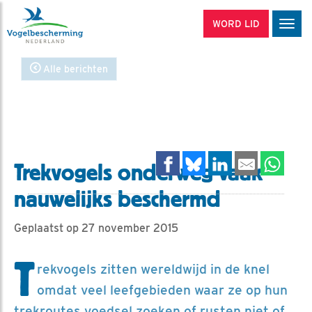
WORD LID
Men
Alle berichten
Trekvogels onderweg vaak
nauwelijks beschermd
Geplaatst op 27 november 2015
T
rekvogels zitten wereldwijd in de knel
omdat veel leefgebieden waar ze op hun
trekroutes voedsel zoeken of rusten niet of