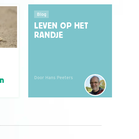
Blog
LEVEN OP HET
RANDJE
Door Hans Peeters
án