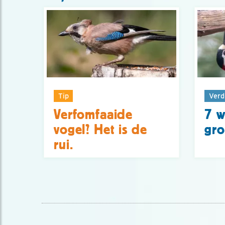
Tip
Verd
Verfomfaaide
7 w
vogel? Het is de
gro
rui.