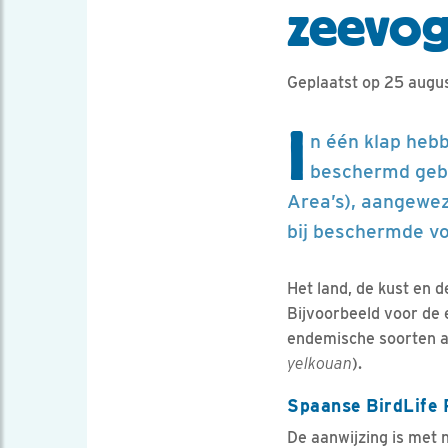
zeevog
Geplaatst op 25 augu
I
n één klap heb
beschermd gebi
Area’s), aangewez
bij beschermde vo
Het land, de kust en 
Bijvoorbeeld voor de 
endemische soorten a
yelkouan
).
Spaanse BirdLife 
De aanwijzing is met 