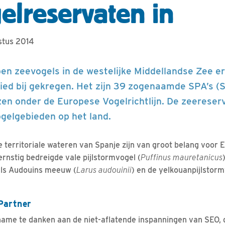
elreservaten in
stus 2014
ben zeevogels in de westelijke Middellandse Zee 
ed bij gekregen. Het zijn 39 zogenaamde SPA’s (S
en onder de Europese Vogelrichtlijn. De zeereserv
gelgebieden op het land.
de territoriale wateren van Spanje zijn van groot belang voor
ernstig bedreigde vale pijlstormvogel (
Puffinus mauretanicus
ls Audouins meeuw (
Larus audouinii
) en de yelkouanpijlstorm
Partner
name te danken aan de niet-aflatende inspanningen van SEO,