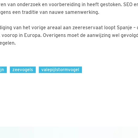
jaren van onderzoek en voorbereiding in heeft gestoken. SEO
igens een traditie van nauwe samenwerking.
iging van het vorige areaal aan zeereservaat loopt Spanje – 
ik voorop in Europa. Overigens moet de aanwijzing wel gevol
egelen.
ijn
zeevogels
valepijlstormvogel