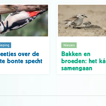
ieping
Nieuws
eetjes over de
Bakken en
te bonte specht
broeden: het k
samengaan