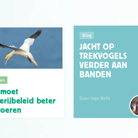
Blog
JACHT OP
TREKVOGELS
VERDER AAN
BANDEN
ws
 moet
Door Inge Both
serijbeleid beter
voeren