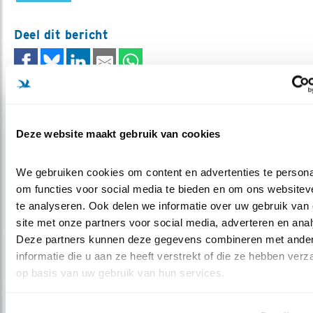
Deel dit bericht
Gerelateerde items
Deze website maakt gebruik van cookies
Blog
We gebruiken cookies om content en advertenties te personal
HET VERBORGEN LEVEN VAN DE ALK
om functies voor social media te bieden en om ons websiteve
te analyseren. Ook delen we informatie over uw gebruik van 
site met onze partners voor social media, adverteren en anal
Door Jeanet van Zoelen
Deze partners kunnen deze gegevens combineren met ander
informatie die u aan ze heeft verstrekt of die ze hebben verz
op basis van uw gebruik van hun services.