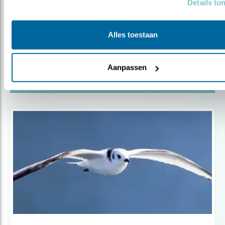
Details to
Blog
JE TUIN ALS VOORRAADKAST
Alles toestaan
Door Marc Scheurkogel
Aanpassen