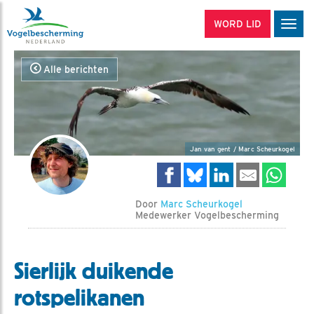
WORD LID
Men
Alle berichten
Jan van gent / Marc Scheurkogel
Door
Marc Scheurkogel
Medewerker Vogelbescherming
Sierlijk duikende
rotspelikanen