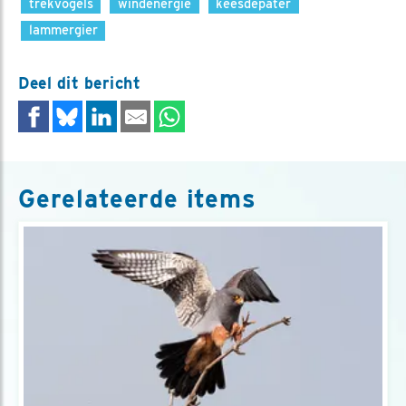
trekvogels
windenergie
keesdepater
lammergier
Deel dit bericht
Gerelateerde items