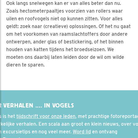
Ook langs snelwegen kan er van alles beter dan nu.
Zoals hectometerpaaltjes voorzien van rollers waar
uilen en roofvogels niet op kunnen zitten. Voor alles
geldt: zoek naar (creatieve) oplossingen. Of het nu gaat
om het voorkomen van raamslachtoffers door andere
ontwerpen, ander glas of bestickering, of het binnen
houden van katten tijdens het broedseizoen. We
moeten ons daarbij laten leiden door de wil om wilde
dieren te sparen.
 VERHALEN .... IN VOGELS
s
is het
tijdschrift voor onze leden
, met prachtige fotoreporta
elijke verhalen. Een scala aan groot en klein nieuws, over vo
en excursietips en nog veel meer.
Word lid
en ontvang