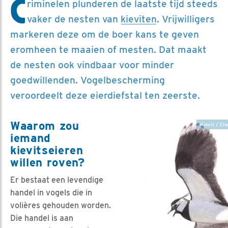
C
riminelen plunderen de laatste tijd steeds
vaker de nesten van
kieviten
. Vrijwilligers
markeren deze om de boer kans te geven
eromheen te maaien of mesten. Dat maakt
de nesten ook vindbaar voor minder
goedwillenden. Vogelbescherming
veroordeelt deze eierdiefstal ten zeerste.
Waarom zou
Kievit / El
iemand
kievitseieren
willen roven?
Er bestaat een levendige
handel in vogels die in
volières gehouden worden.
Die handel is aan