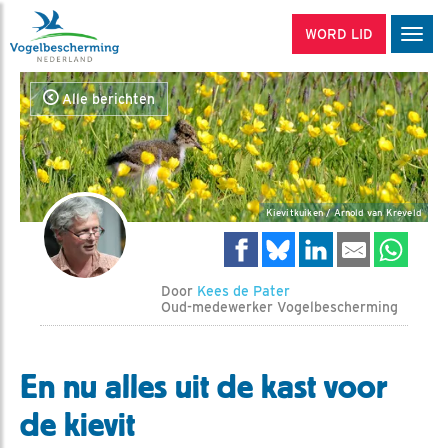
WORD LID
Men
Alle berichten
Kievitkuiken / Arnold van Kreveld
Door
Kees de Pater
Oud-medewerker Vogelbescherming
En nu alles uit de kast voor
de kievit