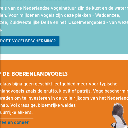
els van de Nederlandse vogelnatuur zijn de kust en de waterr
en. Voor miljoenen vogels zijn deze plekken - Waddenzee,
ee, Zuidwestelijke Delta en het IJsselmeergebied - van weze
.
 DOET VOGELBESCHERMING?
P DE BOERENLANDVOGELS
helaas bijna geen geschikt leefgebied meer voor typische
landvogels zoals de grutto, kievit of patrijs. Vogelbeschermin
raden om te investeren in de volle rijkdom van het Nederlan
hap. Vol drassige, bloemrijke weides
uurrijke akkers.
mee en doneer