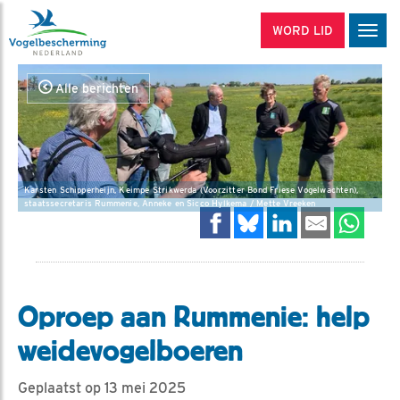
WORD LID
Men
Alle berichten
Karsten Schipperheijn, Keimpe Strikwerda (Voorzitter Bond Friese Vogelwachten),
staatssecretaris Rummenie, Anneke en Sicco Hylkema / Mette Vreeken
Oproep aan Rummenie: help
weidevogelboeren
Geplaatst op 13 mei 2025