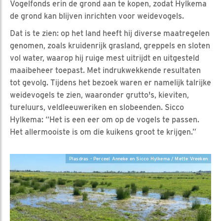
Vogelfonds erin de grond aan te kopen, zodat Hylkema
de grond kan blijven inrichten voor weidevogels.
Dat is te zien: op het land heeft hij diverse maatregelen
genomen, zoals kruidenrijk grasland, greppels en sloten
vol water, waarop hij ruige mest uitrijdt en uitgesteld
maaibeheer toepast. Met indrukwekkende resultaten
tot gevolg. Tijdens het bezoek waren er namelijk talrijke
weidevogels te zien, waaronder grutto's, kieviten,
tureluurs, veldleeuweriken en slobeenden. Sicco
Hylkema: “Het is een eer om op de vogels te passen.
Het allermooiste is om die kuikens groot te krijgen.”
Plasdras - Perceel Anneke en Sicco Hylkema / Mette Vreeken