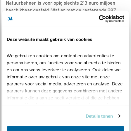
Natuurbeheer, is voorlopig slechts 213 euro miljoen
beschikbaar gesteld. Wat er met de resterende 287
miljoen euro gebeurt, is nog onbekend.
Dit is een punt van zorg die Vogelbescherming tijdens
het bezoek aankaartte bij de staatssecretaris. Die gaf
Deze website maakt gebruik van cookies
te kennen dat dit duidelijk wordt tijdens Prinsjesdag en
dat hij erop vertrouwt dat het resterende bedrag ook
We gebruiken cookies om content en advertenties te 
gewoon aan het Agrarisch Natuurbeheer ten goede
personaliseren, om functies voor social media te bieden 
komt. Hylkema liet nog de hartenkreet horen dat
en om ons websiteverkeer te analyseren. Ook delen we 
boeren die nu meedoen aan extensiveringsregelingen
informatie over uw gebruik van onze site met onze 
van de overheid, overspoeld worden door
partners voor social media, adverteren en analyse. Deze 
administratieve lasten en daarin onvoldoende
partners kunnen deze gegevens combineren met andere 
ondersteund worden door de overheid. Om boeren aan
informatie die u aan ze heeft verstrekt of die ze hebben 
boord te houden moet dit écht verbeteren.
verzameld op basis van uw gebruik van hun services.
Het werkbezoek bevestigde wederom dat
Details tonen
weidevogelvriendelijk boeren wel degelijk kán en veel
boeren de passie van Sicco Hylkema delen en zijn