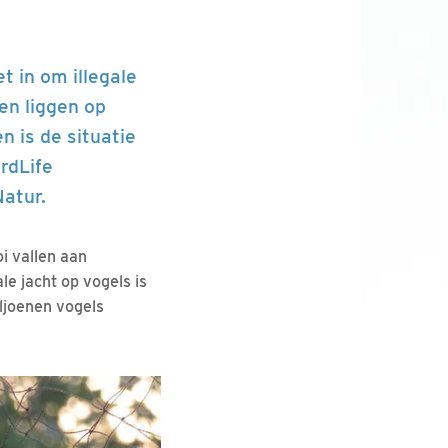
t in om illegale
en liggen op
 is de situatie
rdLife
atur.
i vallen aan
le jacht op vogels is
iljoenen vogels