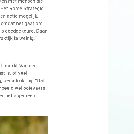
maken met mensen die
. “Het Rome Strategic
een actie mogelijk.
eld omdat het gaat om
 is goedgekeurd. Daar
ktijk te weinig.”
it, merkt Van den
t is, of veel
, benadrukt hij. “Dat
orbeeld wel ooievaars
ver het algemeen