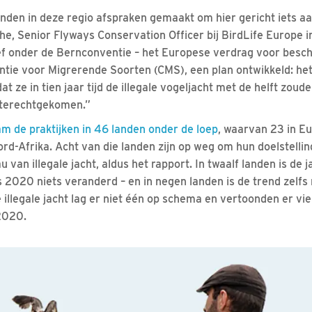
nden in deze regio afspraken gemaakt om hier gericht iets aa
e, Senior Flyways Conservation Officer bij BirdLife Europe i
tief onder de Bernconventie – het Europese verdrag voor besc
ntie voor Migrerende Soorten (CMS), een plan ontwikkeld: he
at ze in tien jaar tijd de illegale vogeljacht met de helft zou
 terechtgekomen.”
m de praktijken in 46 landen onder de loep
, waarvan 23 in Eu
d-Afrika. Acht van die landen zijn op weg om hun doelstellin
au van illegale jacht, aldus het rapport. In twaalf landen is de 
ds 2020 niets veranderd – en in negen landen is de trend zelfs 
illegale jacht lag er niet één op schema en vertoonden er vie
2020.