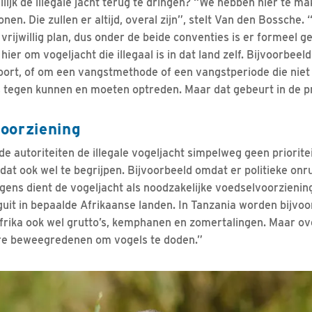
lijk de illegale jacht terug te dringen? “We hebben hier te 
nen. Die zullen er altijd, overal zijn”, stelt Van den Bossche
n vrijwillig plan, dus onder de beide conventies is er formeel g
 hier om vogeljacht die illegaal is in dat land zelf. Bijvoorbe
ort, of om een vangstmethode of een vangstperiode die niet
 tegen kunnen en moeten optreden. Maar dat gebeurt in de pra
oorziening
de autoriteiten de illegale vogeljacht simpelweg geen priorite
at ook wel te begrijpen. Bijvoorbeeld omdat er politieke onrus
gens dient de vogeljacht als noodzakelijke voedselvoorziening
guit in bepaalde Afrikaanse landen. In Tanzania worden bijvo
frika ook wel grutto’s, kemphanen en zomertalingen. Maar o
e beweegredenen om vogels te doden.”