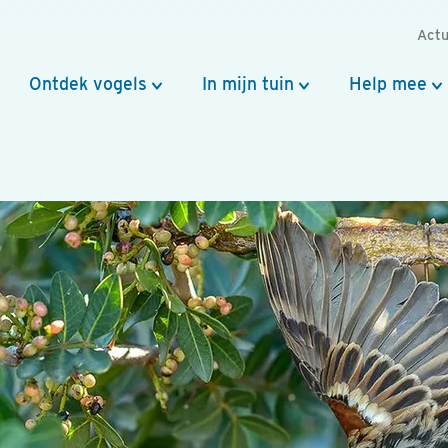
Actu
Ontdek vogels
In mijn tuin
Help mee