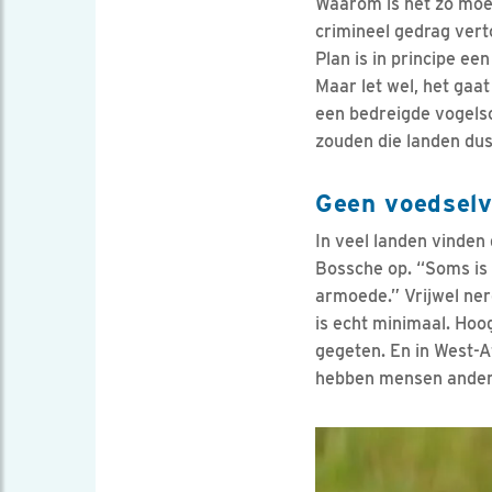
Waarom is het zo moei
crimineel gedrag verto
Plan is in principe ee
Maar let wel, het gaat
een bedreigde vogelso
zouden die landen dus
Geen voedselv
In veel landen vinden 
Bossche op. “Soms is d
armoede.” Vrijwel ner
is echt minimaal. Hoo
gegeten. En in West-A
hebben mensen ander