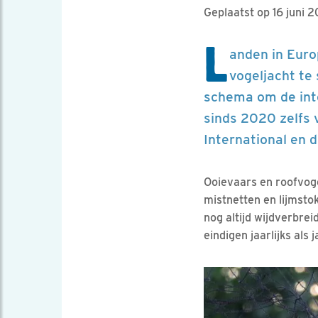
Geplaatst op 16 juni 
L
anden in Euro
vogeljacht te
schema om de inte
sinds 2020 zelfs 
International en
Ooievaars en roofvoge
mistnetten en lijmstok
nog altijd wijdverbre
eindigen jaarlijks als