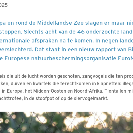
2025
pa en rond de Middellandse Zee slagen er maar nie
 stoppen. Slechts acht van de 46 onderzochte land
rnationale afspraken na te komen. In negen landen
verslechterd. Dat staat in een nieuw rapport van Bi
 de Europese natuurbeschermingsorganisatie EuroN
ls die uit de lucht worden geschoten, zangvogels die ten proo
ken, duiven en kwartels die terechtkomen in klapnetten: illega
id in Europa, het Midden-Oosten en Noord-Afrika. Tientallen m
 jachttrofee, in de stoofpot of op de siervogelmarkt.