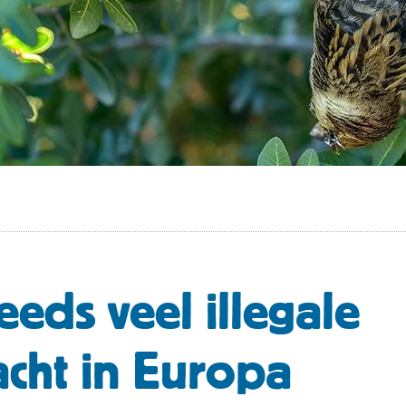
eeds veel illegale
acht in Europa