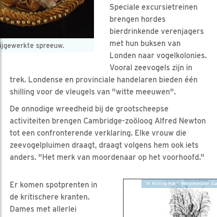
Speciale excursietreinen
brengen hordes
bierdrinkende verenjagers
met hun buksen van
ijgewerkte spreeuw.
Londen naar vogelkolonies.
Vooral zeevogels zijn in
trek. Londense en provinciale handelaren bieden één
shilling voor de vleugels van "witte meeuwen".
De onnodige wreedheid bij de grootscheepse
activiteiten brengen Cambridge-zoöloog Alfred Newton
tot een confronterende verklaring. Elke vrouw die
zeevogelpluimen draagt, draagt volgens hem ook iets
anders. "Het merk van moordenaar op het voorhoofd."
Er komen spotprenten in
“A Killing Hat”. Westminster Gaz
de kritischere kranten.
Dames met allerlei