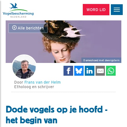
WORD LID
Men
Alle berichten
Dameshoed met dwergstern
Door
Frans van der Helm
Etholoog en schrijver
Dode vogels op je hoofd -
het begin van