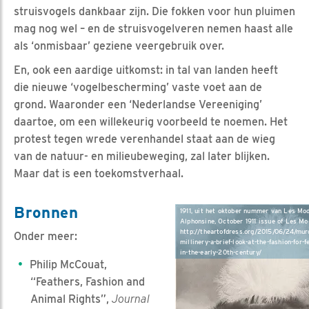
struisvogels dankbaar zijn. Die fokken voor hun pluimen
mag nog wel – en de struisvogelveren nemen haast alle
als ‘onmisbaar’ geziene veergebruik over.
En, ook een aardige uitkomst: in tal van landen heeft
die nieuwe ‘vogelbescherming’ vaste voet aan de
grond. Waaronder een ‘Nederlandse Vereeniging’
daartoe, om een willekeurig voorbeeld te noemen. Het
protest tegen wrede verenhandel staat aan de wieg
van de natuur- en milieubeweging, zal later blijken.
Maar dat is een toekomstverhaal.
Bronnen
1911, uit het oktober nummer van Les Mo
Alphonsine, October 1911 issue of Les Mo
http://theartofdress.org/2015/06/24/mur
Onder meer:
millinery-a-brief-look-at-the-fashion-for-
in-the-early-20th-century/
Philip McCouat,
“Feathers, Fashion and
Animal Rights”,
Journal