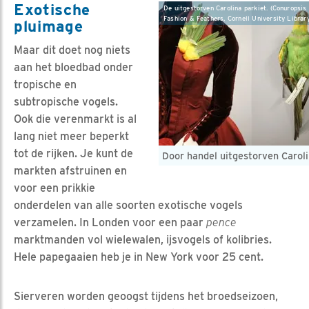
Exotische
De uitgestorven Carolina parkiet. (Conuropsis 
Fashion & Feathers, Cornell University Librar
pluimage
Maar dit doet nog niets
aan het bloedbad onder
tropische en
subtropische vogels.
Ook die verenmarkt is al
lang niet meer beperkt
tot de rijken. Je kunt de
Door handel uitgestorven Caroli
markten afstruinen en
voor een prikkie
onderdelen van alle soorten exotische vogels
verzamelen. In Londen voor een paar
pence
marktmanden vol wielewalen, ijsvogels of kolibries.
Hele papegaaien heb je in New York voor 25 cent.
Sierveren worden geoogst tijdens het broedseizoen,