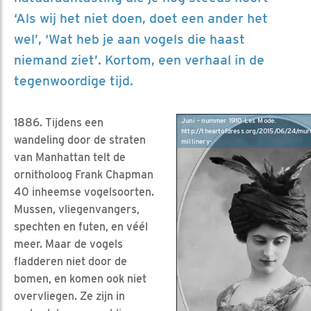
‘Als wij het niet doen, doet een ander het
wel’, ‘Wat heb je aan vogels die haast
niemand ziet’. Kortom, een verhaal in de
tegenwoordige tijd.
1886. Tijdens een
Juni - nummer 1910 Les Mode.
http://theartofdress.org/2015/06/24/mur
wandeling door de straten
millinery-
van Manhattan telt de
ornitholoog Frank Chapman
40 inheemse vogelsoorten.
Mussen, vliegenvangers,
spechten en futen, en véél
meer. Maar de vogels
fladderen niet door de
bomen, en komen ook niet
overvliegen. Ze zijn in