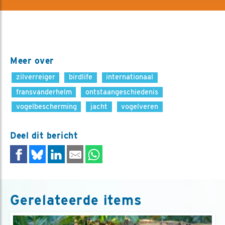
Meer over
zilverreiger
birdlife
internationaal
fransvanderhelm
ontstaangeschiedenis
vogelbescherming
jacht
vogelveren
Deel dit bericht
Gerelateerde items