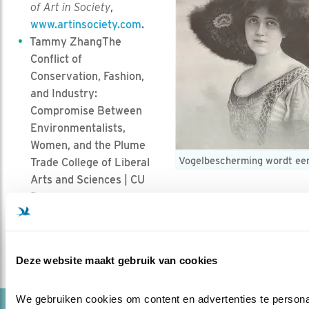
of Art in Society
,
www.artinsociety.com
.
Tammy ZhangThe
Conflict of
Conservation, Fashion,
and Industry:
Compromise Between
Environmentalists,
Women, and the Plume
Vogelbescherming wordt een 
Trade College of Liberal
Arts and Sciences | CU
Denver.
http://fashioningfeathers.info/murderous-millinery/
.
https://archive.org/stream/birdnotesnews03roya#p
Deze website maakt gebruik van cookies
We gebruiken cookies om content en advertenties te persona