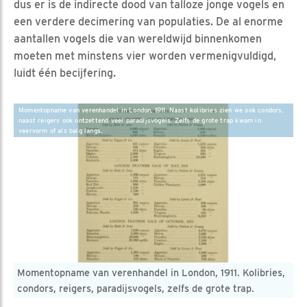
dus er is de indirecte dood van talloze jonge vogels en
een verdere decimering van populaties. De al enorme
aantallen vogels die van wereldwijd binnenkomen
moeten met minstens vier worden vermenigvuldigd,
luidt één becijfering.
Momentopname van verenhandel in London, 1911. Naast kolibries zien we ook condors,
naast reigers ook ontzettend veel paradijsvogels. Zelfs de grote trap kwam in
veervorm of als balg langs.
Momentopname van verenhandel in London, 1911. Kolibries,
condors, reigers, paradijsvogels, zelfs de grote trap.