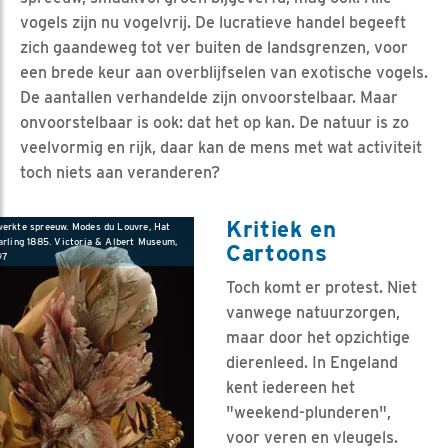
vogels zijn nu vogelvrij. De lucratieve handel begeeft
zich gaandeweg tot ver buiten de landsgrenzen, voor
een brede keur aan overblijfselen van exotische vogels.
De aantallen verhandelde zijn onvoorstelbaar. Maar
onvoorstelbaar is ook: dat het op kan. De natuur is zo
veelvormig en rijk, daar kan de mens met wat activiteit
toch niets aan veranderen?
Kritiek en
werkte spreeuw. Modes du Louvre, Hat
tarling 1885. Victoria & Albert Museum,
Cartoons
97
Toch komt er protest. Niet
vanwege natuurzorgen,
maar door het opzichtige
dierenleed. In Engeland
kent iedereen het
"weekend-plunderen",
voor veren en vleugels.