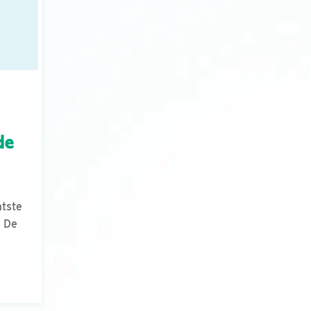
de
atste
n De