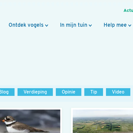
Actu
Ontdek vogels
In mijn tuin
Help mee
Blog
Verdieping
Opinie
Tip
Video