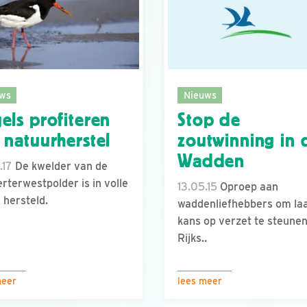
ws
Nieuws
els profiteren
Stop de
 natuurherstel
zoutwinning in 
Wadden
.17
De kwelder van de
rterwestpolder is in volle
13.05.15
Oproep aan
e hersteld.
waddenliefhebbers om la
kans op verzet te steune
Rijks..
meer
lees meer