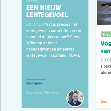
EEN NIEUW
LENTEGEVOEL
20.04.20
Wat is precies het
lentegevoel voor u? De eerste
Nieu
hommel of gierzwaluw? Cees
Vog
Witkamp ontdekt
noodgedwongen dit eerste
van
lentegevoel in Estland. YEAH.
03.01
Holwe
glori
lees meer
Door Cees Witkamp
lees 