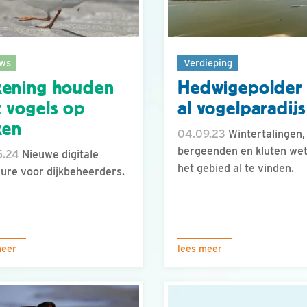
ws
Verdieping
kening houden
Hedwigepolder
 vogels op
al vogelparadijs
ken
04.09.23
Wintertalingen,
bergeenden en kluten we
5.24
Nieuwe digitale
het gebied al te vinden.
ure voor dijkbeheerders.
meer
lees meer