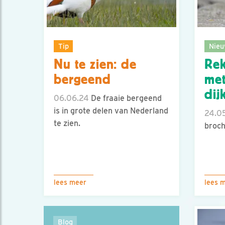
Tip
Nieu
Nu te zien: de
Re
bergeend
met
dij
06.06.24
De fraaie bergeend
is in grote delen van Nederland
24.0
te zien.
broch
lees meer
lees 
Blog