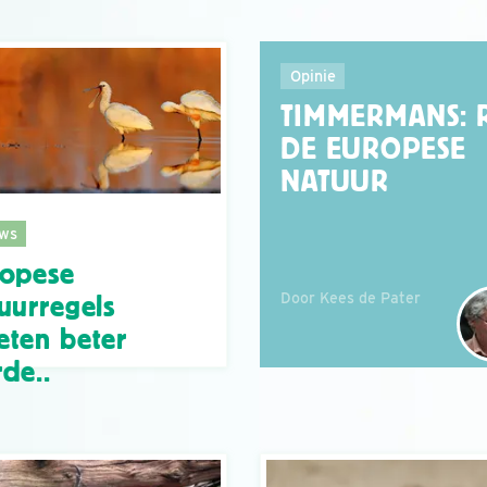
Opinie
TIMMERMANS: 
DE EUROPESE
NATUUR
ws
ropese
Door Kees de Pater
uurregels
ten beter
de..