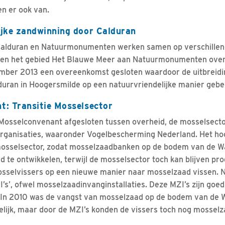
n er ook van.
ijke zandwinning door Calduran
alduran en Natuurmonumenten werken samen op verschillen
eden het gebied Het Blauwe Meer aan Natuurmonumenten ove
vember 2013 een overeenkomst gesloten waardoor de uitbreidi
duran in Hoogersmilde op een natuurvriendelijke manier gebe
t: Transitie Mosselsector
Mosselconvenant afgesloten tussen overheid, de mosselsecto
ganisaties, waaronder Vogelbescherming Nederland. Het ho
 mosselsector, zodat mosselzaadbanken op de bodem van de 
rd te ontwikkelen, terwijl de mosselsector toch kan blijven p
osselvissers op een nieuwe manier naar mosselzaad vissen. 
s’, ofwel mosselzaadinvanginstallaties. Deze MZI’s zijn goed
. In 2010 was de vangst van mosselzaad op de bodem van de
elijk, maar door de MZI’s konden de vissers toch nog mossel