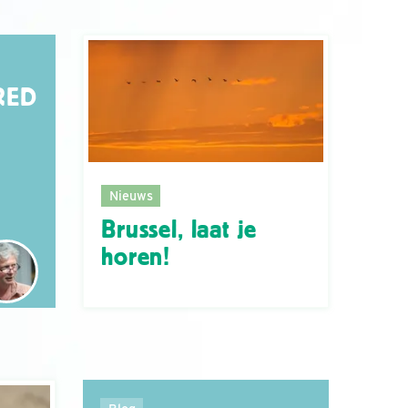
RED
Nieuws
Brussel, laat je
horen!