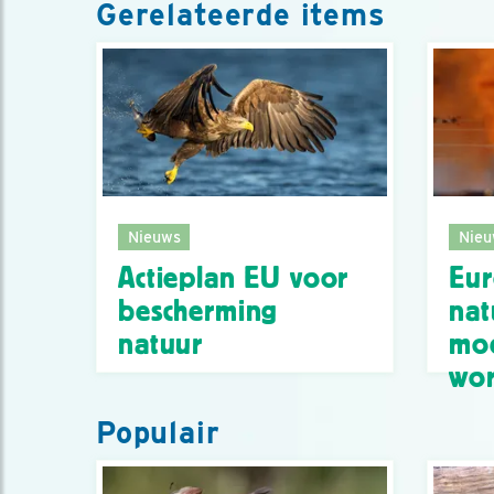
Gerelateerde items
Nieuws
Nieu
Actieplan EU voor
Eu
bescherming
nat
natuur
moe
wor
Populair