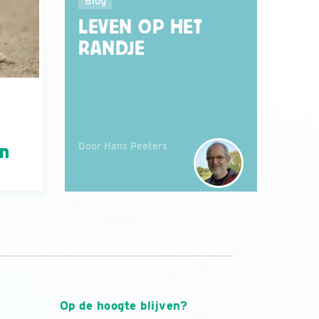
Blog
LEVEN OP HET
RANDJE
Door Hans Peeters
án
Op de hoogte blijven?