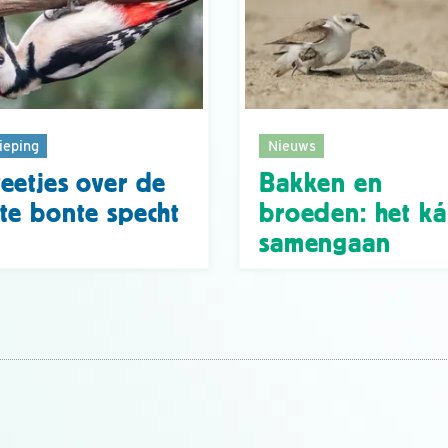
ieping
Nieuws
eetjes over de
Bakken en
te bonte specht
broeden: het k
samengaan
n