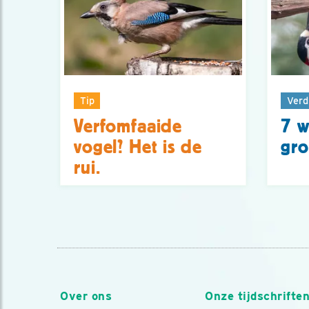
Tip
Verd
Verfomfaaide
7 w
vogel? Het is de
gro
rui.
Over ons
Onze tijdschrifte