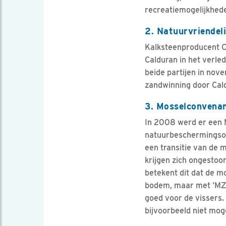
recreatiemogelijkhede
2. Natuurvriendel
Kalksteenproducent C
Calduran in het verl
beide partijen in no
zandwinning door Cal
3. Mosselconvenan
In 2008 werd er een 
natuurbeschermingsor
een transitie van de
krijgen zich ongestoo
betekent dit dat de m
bodem, maar met ‘MZI’
goed voor de vissers
bijvoorbeeld niet mog