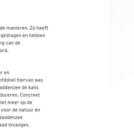
de manieren. Zo heeft
rgedragen en hebben
ng van de
urd.
r en
ofddoel hiervan was
Waddenzee de kans
roduceren. Concreet
Niet meer op de
 voor de natuur én
 Waddenzee
zaad invangen.