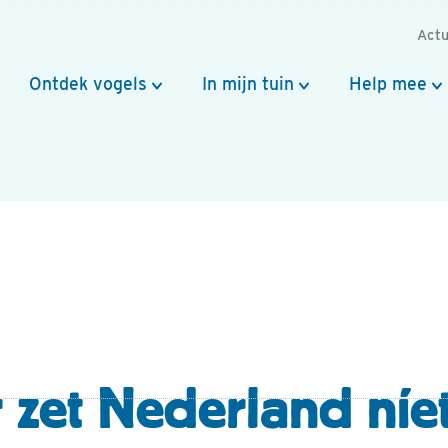
Actu
Ontdek vogels
In mijn tuin
Help mee
 zet Nederland níe