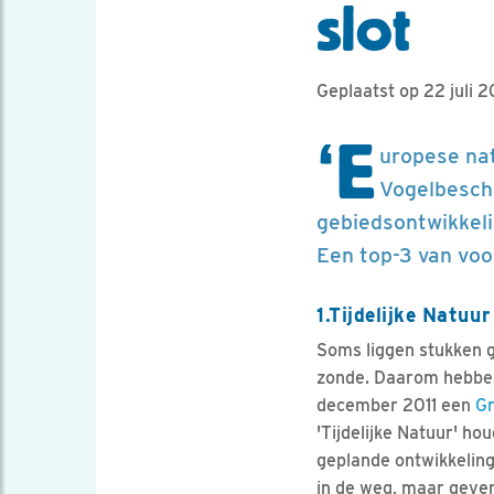
slot
Geplaatst op 22 juli 2
‘E
uropese nat
Vogelbesch
gebiedsontwikkelin
Een top-3 van voo
1.Tijdelijke Natuur
Soms liggen stukken g
zonde. Daarom hebben
december 2011 een
Gr
'Tijdelijke Natuur' h
geplande ontwikkeling 
in de weg, maar geven