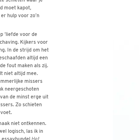
id moet kapot,
er hulp voor zo’n
p ‘liefde voor de
chaving. Kijkers voor
g. In de strijd om het
eschaafden altijd een
fde fout maken als zij.
t niet altijd mee.
ammerlijke missers
luk neergeschoten
van de minst erge uit
ssers. Zo schieten
 voet.
maak niet ontkennen.
l logisch, las ik in
e essaybundel
Het