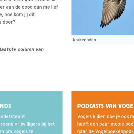
ker aan de dood dan me lief
, hoe kom jij dit
s door?
krakeenden
 laatste column van
ONDS
PODCASTS VAN VOG
ondersteunt
Vogels kijken doe je ook 
ene vrijwilligers bij het
heeft een paar mooie pod
ven om vogels te
naar de Vogelboekenpodka