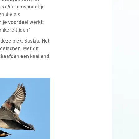
wereld
: soms moet je
n die als
n je voordeel werkt:
nkere tijden.’
 deze plek, Saskia. Het
gelachen. Met dit
chaafden een knallend