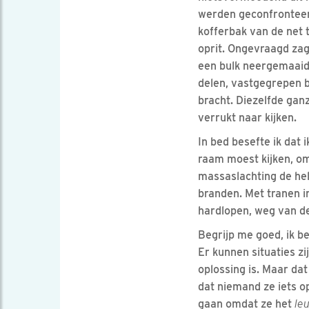
werden geconfrontee
kofferbak van de net 
oprit. Ongevraagd zage
een bulk neergemaaide
delen, vastgegrepen bi
bracht. Diezelfde ganze
verrukt naar kijken.
In bed besefte ik dat i
raam moest kijken, o
massaslachting de hel
branden. Met tranen in
hardlopen, weg van d
Begrijp me goed, ik b
Er kunnen situaties zi
oplossing is. Maar da
dat niemand ze iets 
gaan omdat ze het
le