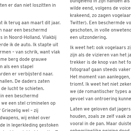
bungelend in zijn handen al
en er dan niet loszitten in
wilde eend, volgens de voic
krakeend, zo zagen vogelaar
t ik terug aan maart dit jaar.
Twitter). Een beschermde vog
n naar een beschermd
geschoten, in volle onweten
s in Noord-Holland. Vlakbij
een uitzondering.
rde ik de auto. Ik stapte uit
Ik weet het: ook vogelaars zi
armen – van schrik, want vlak
zijn als de vizieren van het 
orme berg dode grauwe
trekker is de knop van het f
 als een stapel
fotograaf gaan steeds vaker
rden er verbijsterd naar.
Het moment van aanleggen, 
nallen. De daders zaten
triomf. Ik weet het niet zek
 de lucht te schieten.
we (de romantischer types a
, in een beschermd
gevoel van ontroering kunne
we een stel criminelen op
Laten we geloven dat jagers
riezelig wel – zij
houden, zoals ze zelf vaak ze
dwapens, wij enkel over
vooral in de pan. Maar duister
 de in legerkleding gestoken
onbegrijpelijke neiging dood