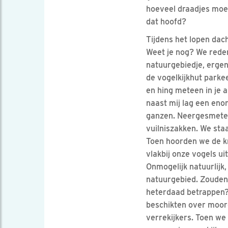
hoeveel draadjes moet
dat hoofd?
Tijdens het lopen dach
Weet je nog? We rede
natuurgebiedje, ergen
de vogelkijkhut parkee
en hing meteen in je 
naast mij lag een en
ganzen. Neergesmeten
vuilniszakken. We staa
Toen hoorden we de k
vlakbij onze vogels uit
Onmogelijk natuurlijk
natuurgebied. Zouden 
heterdaad betrappen? G
beschikten over moor
verrekijkers. Toen we