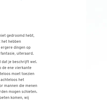
 niet gedroomd hebt,
t het hebben
 ergere dingen op
 fantasie, uiteraard.
 dat je beschrijft wel.
p de ene vierkante
teloos moet toezien
 achteloos het
oor mannen die menen
arden mogen schieten.
oeten komen, wij