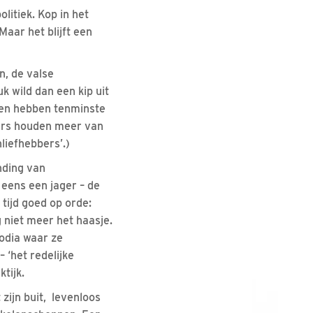
litiek. Kop in het
Maar het blijft een
n, de valse
k wild dan een kip uit
eren hebben tenminste
gers houden meer van
liefhebbers’.)
ending van
 eens een jager – de
 tijd goed op orde:
g niet meer het haasje.
podia waar ze
– ‘het redelijke
ktijk.
zijn buit, levenloos