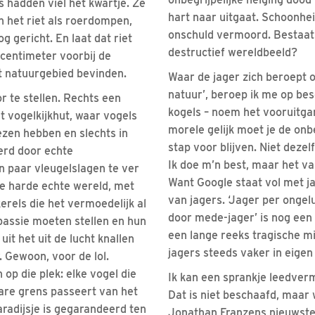
s hadden viel het kwartje. Ze
hart naar uitgaat. Schoonhe
n het riet als roerdompen,
onschuld vermoord. Bestaat 
 gericht. En laat dat riet
destructief wereldbeeld?
 centimeter voorbij de
et natuurgebied bevinden.
Waar de jager zich beroept o
natuur’, beroep ik me op bes
r te stellen. Rechts een
kogels – noem het vooruitgan
 vogelkijkhut, waar vogels
morele gelijk moet je de onb
rezen hebben en slechts in
stap voor blijven. Niet dezel
erd door echte
Ik doe m’n best, maar het val
n paar vleugelslagen te ver
Want Google staat vol met j
 de harde echte wereld, met
van jagers. ‘Jager per onge
rels die het vermoedelijk al
door mede-jager’ is nog een 
passie moeten stellen en hun
een lange reeks tragische mi
it het uit de lucht knallen
jagers steeds vaker in eigen
. Gewoon, voor de lol.
 op die plek: elke vogel die
Ik kan een sprankje leedver
are grens passeert van het
Dat is niet beschaafd, maar we
aradijsje is gegarandeerd ten
Jonathan Franzens nieuwst