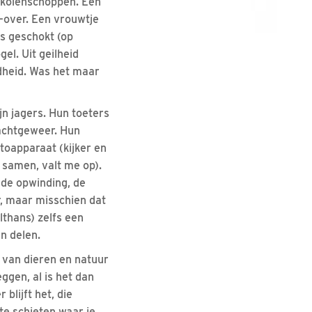
s kolenschoppen. Een
e-over. Een vrouwtje
s geschokt (op
el. Uit geilheid
dheid. Was het maar
jn jagers. Hun toeters
jachtgeweer. Hun
otoapparaat (kijker en
 samen, valt me op).
de opwinding, de
er, maar misschien dat
lthans) zelfs een
n delen.
 van dieren en natuur
ggen, al is het dan
 blijft het, die
 te schieten waar je