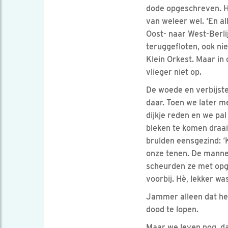
dode opgeschreven. He
van weleer wel. ‘En al
Oost- naar West-Berli
teruggefloten, ook ni
Klein Orkest. Maar in 
vlieger niet op.
De woede en verbijster
daar. Toen we later m
dijkje reden en we pa
bleken te komen draa
brulden eensgezind: ‘
onze tenen. De manne
scheurden ze met opg
voorbij. Hè, lekker was
Jammer alleen dat het
dood te lopen.
Maar we leven nog, dat