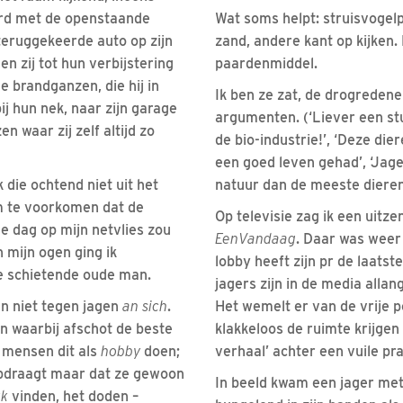
rd met de openstaande
Wat soms helpt: struisvogelpo
teruggekeerde auto op zijn
zand, andere kant op kijken. 
n zij tot hun verbijstering
paardenmiddel.
 brandganzen, die hij in
Ik ben ze zat, de drogredene
j hun nek, naar zijn garage
argumenten. (‘Liever een stu
n waar zij zelf altijd zo
de bio-industrie!’, ‘Deze di
een goed leven gehad’, ‘Ja
k die ochtend niet uit het
natuur dan de meeste dieren
m te voorkomen dat de
Op televisie zag ik een uitz
e dag op mijn netvlies zou
EenVandaag
. Daar was weer
 mijn ogen ging ik
lobby heeft zijn pr de laatste
e schietende oude man.
jagers zijn in de media allan
en niet tegen jagen
an sich
.
Het wemelt er van de vrije 
jn waarbij afschot de beste
klakkeloos de ruimte krijgen 
t mensen dit als
hobby
doen;
verhaal’ achter een vuile pra
opdraagt maar dat ze gewoon
In beeld kwam een jager met 
uk
vinden, het doden –