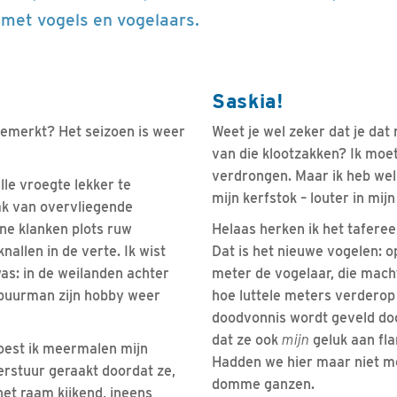
met vogels en vogelaars.
Saskia!
 gemerkt? Het seizoen is weer
Weet je wel zeker dat je dat
van die klootzakken? Ik moe
verdrongen. Maar ik heb wel
lle vroegte lekker te
mijn kerfstok – louter in mijn
ak van overvliegende
jne klanken plots ruw
Helaas herken ik het tafereel
nallen in de verte. Ik wist
Dat is het nieuwe vogelen: o
as: in de weilanden achter
meter de vogelaar, die mach
rbuurman zijn hobby weer
hoe luttele meters verderop
doodvonnis wordt geveld d
dat ze ook
mijn
geluk aan fl
oest ik meermalen mijn
Hadden we hier maar niet m
erstuur geraakt doordat ze,
domme ganzen.
et raam kijkend, ineens