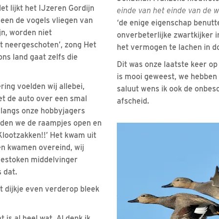
t lijkt het IJzeren Gordijn
einde van het einde van de 
leen de vogels vliegen van
‘de enige eigenschap benutte
jn, worden niet
onverbeterlijke zwartkijker i
et neergeschoten’, zong Het
het vermogen te lachen in do
ons land gaat zelfs die
Dit was onze laatste keer op
is mooi geweest, we hebben 
ing voelden wij allebei,
saluut wens ik ook de onbes
et de auto over een smal
afscheid.
l langs onze hobbyjagers
iden we de raampjes open en
Klootzakken!!’ Het kwam uit
n kwamen overeind, wij
estoken middelvinger
 dat.
 dijkje even verderop bleek
 is al heel wat. Al denk ik