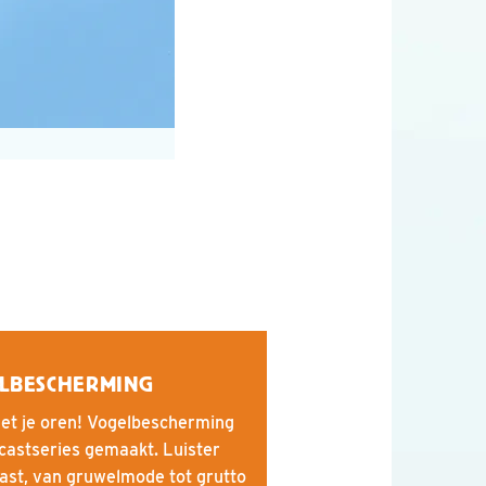
ELBESCHERMING
met je oren! Vogelbescherming
castseries gemaakt. Luister
st, van gruwelmode tot grutto