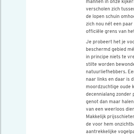
mannen in onze kijker
verscholen zich tusse
de lopen schuin omhoog
zich nou nét een paar
officiële grens van h
Je probeert het je voo
beschermd gebied mét
in principe niets te v
stilte worden bewond
natuurliefhebbers. Ee
naar links en daar is
moordzuchtige oude ke
decennialang zonder 
genot dan maar halen u
van een weerloos dier
Makkelijk prijsschieten
de voor hem onzichtb
aantrekkelijke vogelp