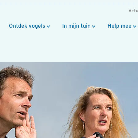
Actu
Ontdek vogels
In mijn tuin
Help mee