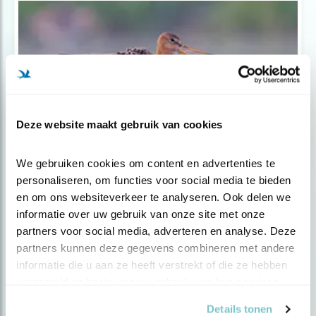
Deze website maakt gebruik van cookies
We gebruiken cookies om content en advertenties te 
Nieuws
personaliseren, om functies voor social media te bieden 
Aanvalsplan Grutto van start
en om ons websiteverkeer te analyseren. Ook delen we 
informatie over uw gebruik van onze site met onze 
partners voor social media, adverteren en analyse. Deze 
partners kunnen deze gegevens combineren met andere 
informatie die u aan ze heeft verstrekt of die ze hebben 
verzameld op basis van uw gebruik van hun services.
Details tonen