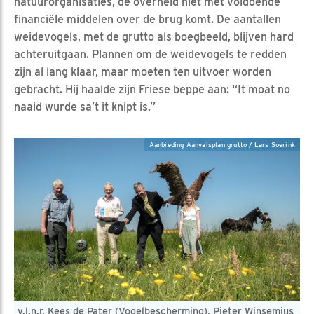
natuurorganisaties, de overheid niet met voldoende
financiële middelen over de brug komt. De aantallen
weidevogels, met de grutto als boegbeeld, blijven hard
achteruitgaan. Plannen om de weidevogels te redden
zijn al lang klaar, maar moeten ten uitvoer worden
gebracht. Hij haalde zijn Friese beppe aan: “It moat no
naaid wurde sa’t it knipt is.’’
Aanbieding Aanvalsplan grutto / Lars Soerink
v.l.n.r. Kees de Pater (Vogelbescherming), Pieter Winsemius