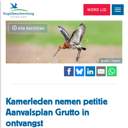
WORD LID
Men
Alle berichten
grutto / Agami
Kamerleden nemen petitie
Aanvalsplan Grutto in
ontvangst