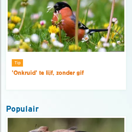
Tip
'Onkruid' te lijf, zonder gif
Populair