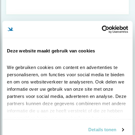
Deze website maakt gebruik van cookies
We gebruiken cookies om content en advertenties te 
personaliseren, om functies voor social media te bieden 
en om ons websiteverkeer te analyseren. Ook delen we 
informatie over uw gebruik van onze site met onze 
partners voor social media, adverteren en analyse. Deze 
Nieuws
partners kunnen deze gegevens combineren met andere 
Verbied bestrijdingsmiddelen met
informatie die u aan ze heeft verstrekt of die ze hebben 
neonics
verzameld op basis van uw gebruik van hun services.
Details tonen