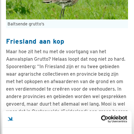
Baltsende grutto’s
Friesland aan kop
Maar hoe zit het nu met de voortgang van het
Aanvalsplan Grutto? Helaas loopt dat nog niet zo hard.
Spoorenberg: “In Friesland zijn er nu twee gebieden
waar agrarische collectieven en provincie bezig zijn
met het opkopen en afwaarderen van de grond en om
een verdienmodel te creëren voor de veehouders. In
andere provincies en gebieden worden wel gesprekken
gevoerd, maar duurt het allemaal wel lang. Mooi is wel
weer dat in Oosterwolde (Gelderland) een groep boeren
zelf aan de slag gaat met het Aanvalsplan Grutto. En
daar word ik dan wel weer heel blij van, net zoals van
baltsende grutto’s!”