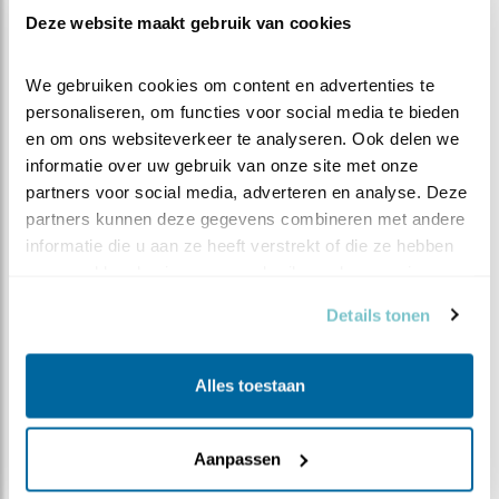
Deze website maakt gebruik van cookies
Minister aan zet
We gebruiken cookies om content en advertenties te 
De conclusie is toch dat er wel een tandje bij mag, nee
personaliseren, om functies voor social media te bieden 
móet. Op maandag 3 april ontmoet minister Van der
en om ons websiteverkeer te analyseren. Ook delen we 
Wal de initiatiefnemers van het Aanvalsplan Grutto
informatie over uw gebruik van onze site met onze 
tijdens een werkbezoek in een weidevogelkerngebied.
partners voor social media, adverteren en analyse. Deze 
De hoop is dat de minister, die zich inmiddels van haar
partners kunnen deze gegevens combineren met andere 
realistische, daadkrachtige natuurbeschermingskant
informatie die u aan ze heeft verstrekt of die ze hebben 
heeft laten zien, net zo enthousiast wordt voor het
verzameld op basis van uw gebruik van hun services.
Aanvalsplan Grutto als haar voorganger Carola
Details tonen
Schouten eerder. Want zeker is dat de grutto in dit land
het niet zal redden zonder de inzet van boeren en
natuurbeheerders, maar ook niet zonder die van de
Alles toestaan
markt én de overheid.
Aanpassen
Meer over