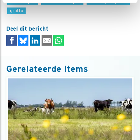
weidevogels
boerenlandvogels
aanvalsplangrutto
grutto
Deel dit bericht
Gerelateerde items