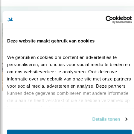
Deze website maakt gebruik van cookies
We gebruiken cookies om content en advertenties te 
personaliseren, om functies voor social media te bieden en 
om ons websiteverkeer te analyseren. Ook delen we 
informatie over uw gebruik van onze site met onze partners 
voor social media, adverteren en analyse. Deze partners 
kunnen deze gegevens combineren met andere informatie 
die u aan ze heeft verstrekt of die ze hebben verzameld op 
Verdieping
basis van uw gebruik van hun services.
Afrikaanse Partners helpen trekvogels
Details tonen
16.09.20
Het werk voor onze Partners is door corona
nog moeilijker. U kunt helpen!