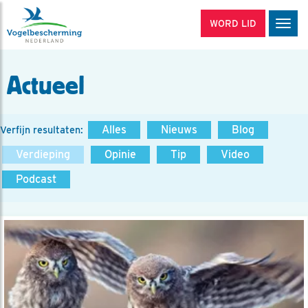
WORD LID
Men
Actueel
Alles
Nieuws
Blog
Verfijn resultaten:
Verdieping
Opinie
Tip
Video
Podcast