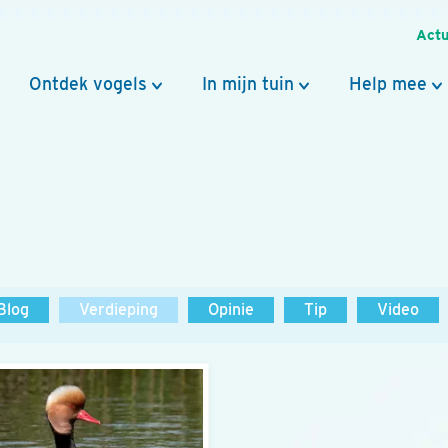
Actu
Ontdek vogels
In mijn tuin
Help mee
Blog
Verdieping
Opinie
Tip
Video