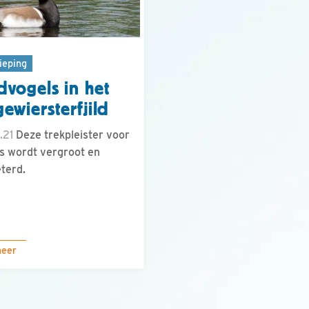
ieping
vogels in het
ewiersterfjild
.21
Deze trekpleister voor
s wordt vergroot en
terd.
meer