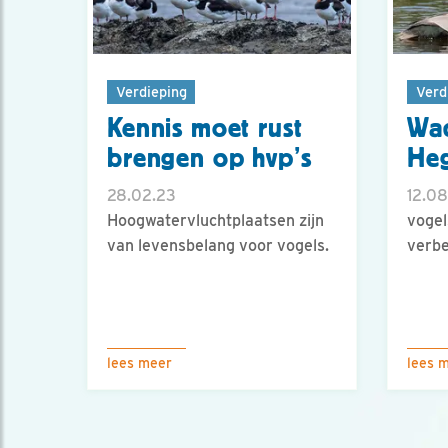
Verdieping
Verd
Kennis moet rust
Wad
brengen op hvp’s
Heg
28.02.23
12.08
Hoogwatervluchtplaatsen zijn
vogel
van levensbelang voor vogels.
verbe
lees meer
lees 