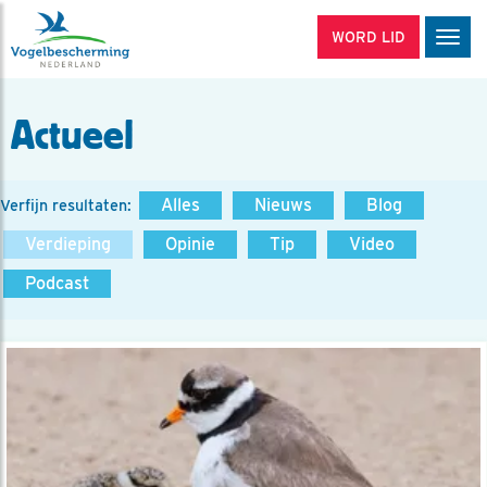
WORD LID
Men
Actueel
Alles
Nieuws
Blog
Verfijn resultaten:
Verdieping
Opinie
Tip
Video
Podcast