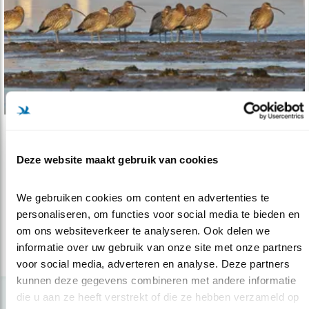
Verdieping
Deze website maakt gebruik van cookies
De wulpen van Staphorst
28.05.20
In 1982 ontdekte onze oud-collega hét
We gebruiken cookies om content en advertenties te 
wulpenbolwerk van West-Europa.
personaliseren, om functies voor social media te bieden en 
om ons websiteverkeer te analyseren. Ook delen we 
informatie over uw gebruik van onze site met onze partners 
lees meer
voor social media, adverteren en analyse. Deze partners 
kunnen deze gegevens combineren met andere informatie 
die u aan ze heeft verstrekt of die ze hebben verzameld op 