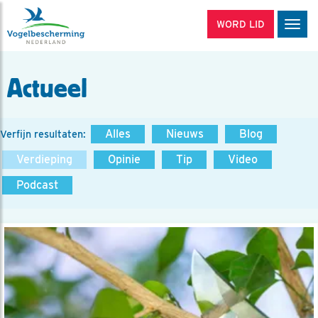
WORD LID
Men
Actueel
Alles
Nieuws
Blog
Verfijn resultaten:
Verdieping
Opinie
Tip
Video
Podcast