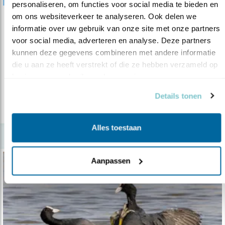
personaliseren, om functies voor social media te bieden en 
om ons websiteverkeer te analyseren. Ook delen we 
Verdieping
informatie over uw gebruik van onze site met onze partners 
Op zoek naar Selja
voor social media, adverteren en analyse. Deze partners 
kunnen deze gegevens combineren met andere informatie 
08.08.19
Fins onderzoek naar de steppekiekendief, een
die u aan ze heeft verstrekt of die ze hebben verzameld op 
nieuwe Nederlandse broedvogel
basis van uw gebruik van hun services.
Details tonen
lees meer
Alles toestaan
Aanpassen