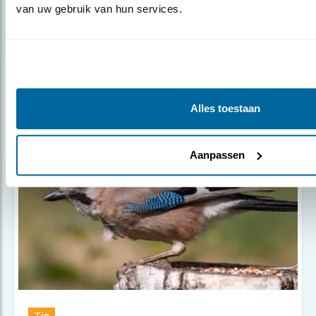
van uw gebruik van hun services.
Tip
‘t Ziet zwart van de kauwen
Alles toestaan
Populair
Aanpassen
Tip