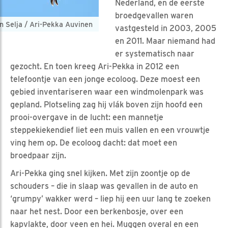
Nederland, en de eerste
broedgevallen waren
n Selja / Ari-Pekka Auvinen
vastgesteld in 2003, 2005
en 2011. Maar niemand had
er systematisch naar
gezocht. En toen kreeg Ari-Pekka in 2012 een
telefoontje van een jonge ecoloog. Deze moest een
gebied inventariseren waar een windmolenpark was
gepland. Plotseling zag hij vlák boven zijn hoofd een
prooi-overgave in de lucht: een mannetje
steppekiekendief liet een muis vallen en een vrouwtje
ving hem op. De ecoloog dacht: dat moet een
broedpaar zijn.
Ari-Pekka ging snel kijken. Met zijn zoontje op de
schouders – die in slaap was gevallen in de auto en
‘grumpy’ wakker werd – liep hij een uur lang te zoeken
naar het nest. Door een berkenbosje, over een
kapvlakte, door veen en hei. Muggen overal en een