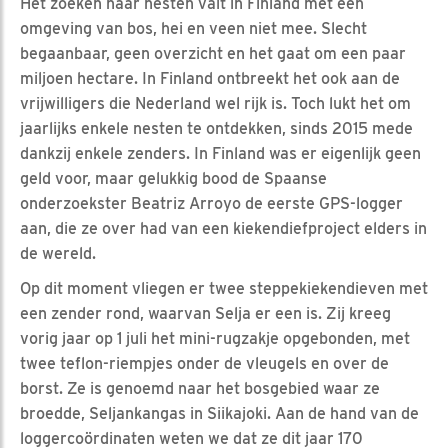
Het zoeken naar nesten valt in Finland met een
omgeving van bos, hei en veen niet mee. Slecht
begaanbaar, geen overzicht en het gaat om een paar
miljoen hectare. In Finland ontbreekt het ook aan de
vrijwilligers die Nederland wel rijk is. Toch lukt het om
jaarlijks enkele nesten te ontdekken, sinds 2015 mede
dankzij enkele zenders. In Finland was er eigenlijk geen
geld voor, maar gelukkig bood de Spaanse
onderzoekster Beatriz Arroyo de eerste GPS-logger
aan, die ze over had van een kiekendiefproject elders in
de wereld.
Op dit moment vliegen er twee steppekiekendieven met
een zender rond, waarvan Selja er een is. Zij kreeg
vorig jaar op 1 juli het mini-rugzakje opgebonden, met
twee teflon-riempjes onder de vleugels en over de
borst. Ze is genoemd naar het bosgebied waar ze
broedde, Seljankangas in Siikajoki. Aan de hand van de
loggercoördinaten weten we dat ze dit jaar 170