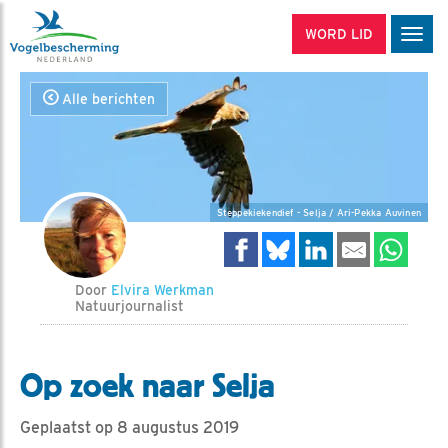
WORD LID
Men
Alle berichten
Steppekiekendief - Selja / Ari-Pekka Auvinen
Door
Elvira Werkman
Natuurjournalist
Op zoek naar Selja
Geplaatst op 8 augustus 2019