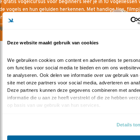
e gratis vogelcursus voor beginners leer je in 10 vogellessen 
e vogels en hun geluiden herkennen. Met handige tips, filmp
ruggetjes. Je ontvangt direct de eerste vogelles per mail.
ijven gratis cursus
Deze website maakt gebruik van cookies
We gebruiken cookies om content en advertenties te personal
om functies voor social media te bieden en om ons websiteve
Meer over
te analyseren. Ook delen we informatie over uw gebruik van 
broeden
elvirawerkman
vogelonderzoek
site met onze partners voor social media, adverteren en anal
Deze partners kunnen deze gegevens combineren met ander
steppekiekendief
vogeltrek
finland
informatie die u aan ze heeft verstrekt of die ze hebben verz
op basis van uw gebruik van hun services.
Deel dit bericht
Details to