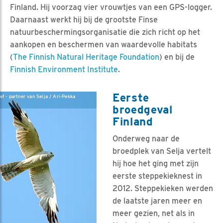
Finland. Hij voorzag vier vrouwtjes van een GPS-logger.
Daarnaast werkt hij bij de grootste Finse
natuurbeschermingsorganisatie die zich richt op het
aankopen en beschermen van waardevolle habitats
(
The Finnish Natural Heritage Foundation
) en bij de
Finnish Environment Institute
.
Eerste
f - partner van Selja / Ari-Pekka
broedgeval
Finland
Onderweg naar de
broedplek van Selja vertelt
hij hoe het ging met zijn
eerste steppekieknest in
2012. Steppekieken werden
de laatste jaren meer en
meer gezien, net als in