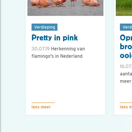
Verdieping
Verd
Pretty in pink
Op
br
30.07.19
Herkenning van
ooi
flamingo's in Nederland
16.07
aanta
meer 
lees meer
lees 