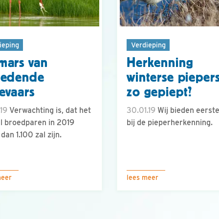
ieping
Verdieping
mars van
Herkenning
oedende
winterse piepers
evaars
zo gepiept?
.19
Verwachting is, dat het
30.01.19
Wij bieden eerste
l broedparen in 2019
bij de pieperherkenning.
dan 1.100 zal zijn.
meer
lees meer