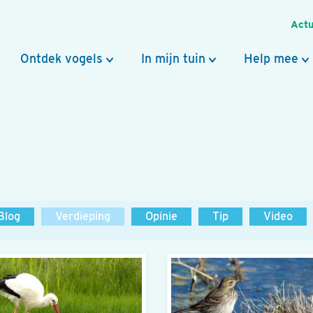
Actu
Ontdek vogels
In mijn tuin
Help mee
Blog
Verdieping
Opinie
Tip
Video