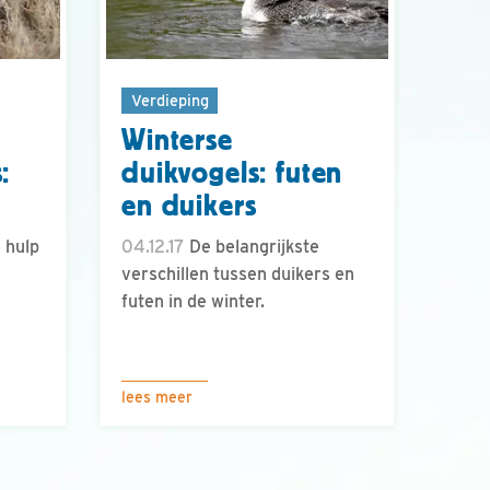
Verdieping
Winterse
:
duikvogels: futen
en duikers
 hulp
04.12.17
De belangrijkste
verschillen tussen duikers en
futen in de winter.
lees meer