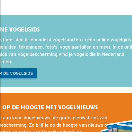
NE VOGELGIDS
 meer dan driehonderd vogelsoorten in één online vogelgids
eluiden, tekeningen, foto's, vogelaantallen en meer. In de onl
ids van Vogelbescherming vind je vogels die in Nederland
komen.
R DE VOGELGIDS
F OP DE HOOGTE MET VOGELNIEUWS
e aan voor Vogelnieuws, de gratis nieuwsbrief van
escherming. Zo blijf je op de hoogte van nieuws over vogels, 