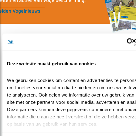
teiten en acties van Vogelbescherming.
lden Vogelnieuws
Meer over
Deze website maakt gebruik van cookies
vrijwilliger
ooievaar
zuidholland
overijssel
noordholland
vogeltrek
result
We gebruiken cookies om content en advertenties te personal
om functies voor social media te bieden en om ons websiteve
Deel dit bericht
te analyseren. Ook delen we informatie over uw gebruik van 
site met onze partners voor social media, adverteren en anal
Deze partners kunnen deze gegevens combineren met ander
informatie die u aan ze heeft verstrekt of die ze hebben verz
op basis van uw gebruik van hun services.
Gerelateerde items