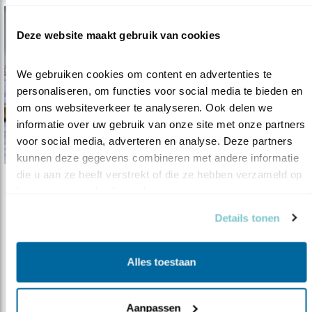
Deze website maakt gebruik van cookies
We gebruiken cookies om content en advertenties te 
personaliseren, om functies voor social media te bieden en 
om ons websiteverkeer te analyseren. Ook delen we 
informatie over uw gebruik van onze site met onze partners 
voor social media, adverteren en analyse. Deze partners 
kunnen deze gegevens combineren met andere informatie 
die u aan ze heeft verstrekt of die ze hebben verzameld op 
Verdieping
basis van uw gebruik van hun services.
Leefgebied vogels onder druk
Details tonen
27.01.23
De biodiversiteit in Nederland wordt steeds
armer.
Alles toestaan
lees meer
Aanpassen