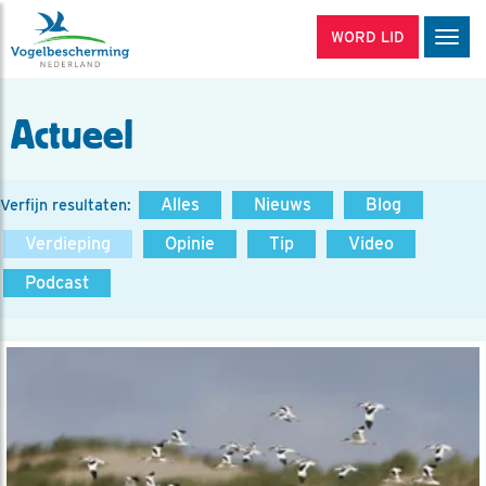
WORD LID
Men
Actueel
Alles
Nieuws
Blog
Verfijn resultaten:
Verdieping
Opinie
Tip
Video
Podcast