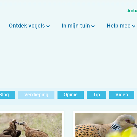
Actu
Ontdek vogels
In mijn tuin
Help mee
Blog
Verdieping
Opinie
Tip
Video