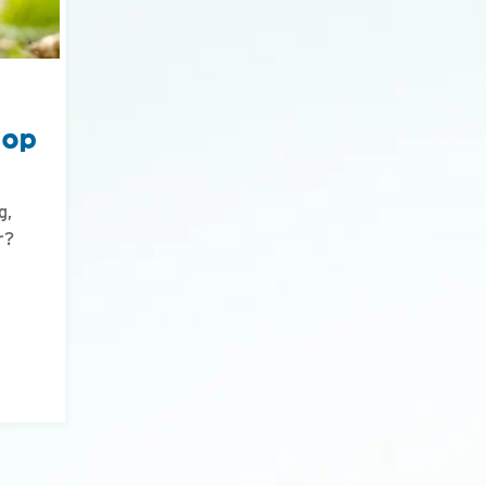
 op
g,
r?