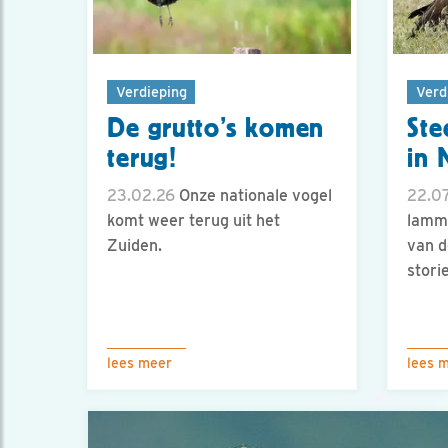
Verdieping
Verd
De grutto’s komen
Ste
terug!
in 
23.02.26
Onze nationale vogel
22.07
komt weer terug uit het
lamme
Zuiden.
van d
storie
lees meer
lees 