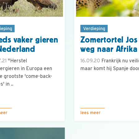
ieping
Verdieping
eds vaker gieren
Zomertortel Jos
Nederland
weg naar Afrika
.21
"Herstel
16.09.20
Frankrijk nu veili
rgieren in Europa een
maar komt hij Spanje doo
e grootste 'come-back-
s' in ..
meer
lees meer