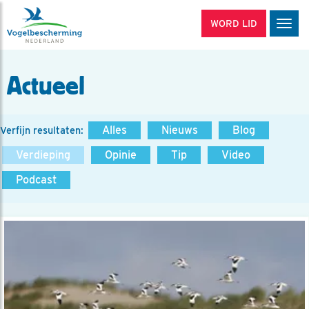
WORD LID
Men
Actueel
Alles
Nieuws
Blog
Verfijn resultaten:
Verdieping
Opinie
Tip
Video
Podcast