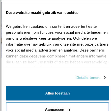
Deze website maakt gebruik van cookies
We gebruiken cookies om content en advertenties te 
personaliseren, om functies voor social media te bieden en 
om ons websiteverkeer te analyseren. Ook delen we 
informatie over uw gebruik van onze site met onze partners 
voor social media, adverteren en analyse. Deze partners 
kunnen deze gegevens combineren met andere informatie 
die u aan ze heeft verstrekt of die ze hebben verzameld op 
Verdieping
basis van uw gebruik van hun services.
Leefgebied vogels onder druk
Details tonen
27.01.23
De biodiversiteit in Nederland wordt steeds
armer.
Alles toestaan
lees meer
Aanpassen