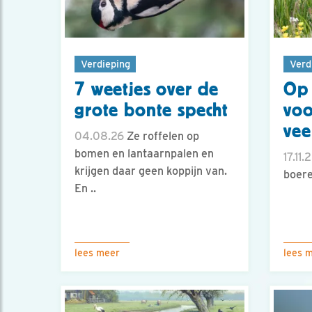
Verdieping
Verd
7 weetjes over de
Op
grote bonte specht
voo
vee
04.08.26
Ze roffelen op
bomen en lantaarnpalen en
17.11.
krijgen daar geen koppijn van.
boere
En ..
lees meer
lees 