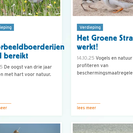
ieping
Verdieping
Het Groene Str
rbeeldboerderijen
werkt!
l bereikt
14.10.25
Vogels en natuur
profiteren van
25
De oogst van drie jaar
beschermingsmaatregele
n met hart voor natuur.
meer
lees meer