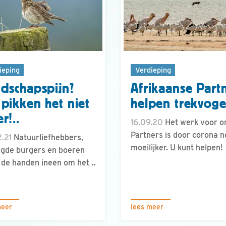
ieping
Verdieping
dschapspijn?
Afrikaanse Part
pikken het niet
helpen trekvoge
r!..
16.09.20
Het werk voor o
Partners is door corona n
.21
Natuurliefhebbers,
moeilijker. U kunt helpen!
gde burgers en boeren
 de handen ineen om het ..
meer
lees meer