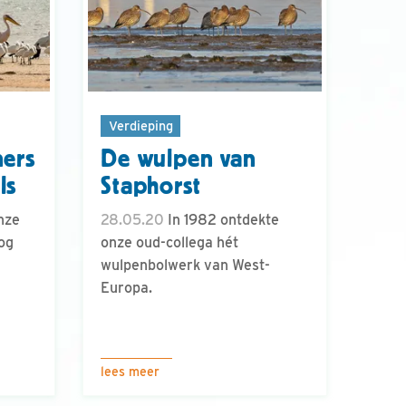
Verdieping
ners
De wulpen van
ls
Staphorst
nze
28.05.20
In 1982 ontdekte
og
onze oud-collega hét
wulpenbolwerk van West-
Europa.
lees meer