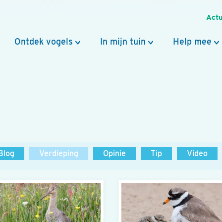
Actu
Ontdek vogels
In mijn tuin
Help mee
Blog
Verdieping
Opinie
Tip
Video